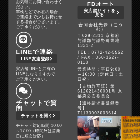
お気軽にお問い合わせく
FDオート
ださい。
実店舗サイトを
車検などで不在の場合、
見る
ご連絡まで少しお待たせ
する場合がございます。
合同会社光夢（こう
ご了承ください。
む）
〒629-2311 京都府
与謝郡与謝野町幾地
1331-2
LINEで連絡
TEL：0772-42-5552
/ FAX：050-3527-
LINE友達登録
0118
実店舗LINEと共有の
営業時間：平日9:00
LINEになりますので、
～16:00（定休日：土
ご了承ください。
日祝）
【古物許可証】第
612621430001号 京
都府公安委員会
チャットで質
【適格請求書登録番
問
号】
T1130003003614
チャットを開く
チャット対応時間 10:00
～17:00（時間外は営業
日に順次対応）