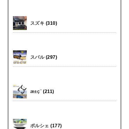
スズキ
(310)
スバル
(297)
æ±ç¨
(211)
ポルシェ
(177)