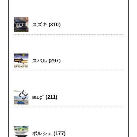
スズキ
(310)
スバル
(297)
æ±ç¨
(211)
ポルシェ
(177)