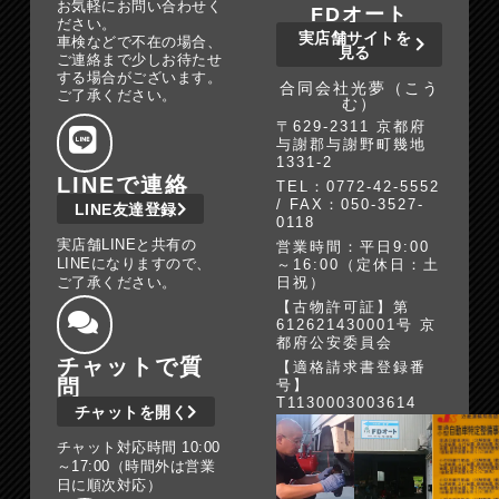
お気軽にお問い合わせく
FDオート
ださい。
実店舗サイトを
車検などで不在の場合、
見る
ご連絡まで少しお待たせ
する場合がございます。
合同会社光夢（こう
ご了承ください。
む）
〒629-2311 京都府
与謝郡与謝野町幾地
1331-2
LINEで連絡
TEL：0772-42-5552
/ FAX：050-3527-
LINE友達登録
0118
実店舗LINEと共有の
営業時間：平日9:00
LINEになりますので、
～16:00（定休日：土
ご了承ください。
日祝）
【古物許可証】第
612621430001号 京
都府公安委員会
チャットで質
【適格請求書登録番
問
号】
T1130003003614
チャットを開く
チャット対応時間 10:00
～17:00（時間外は営業
日に順次対応）