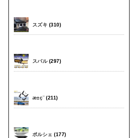
スズキ
(310)
スバル
(297)
æ±ç¨
(211)
ポルシェ
(177)