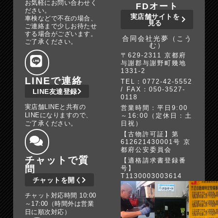
お気軽にお問い合わせく
FDオート
ださい。
実店舗サイトを
車検などで不在の場合、
見る
ご連絡まで少しお待たせ
する場合がございます。
合同会社光夢（こう
ご了承ください。
む）
〒629-2311 京都府
与謝郡与謝野町幾地
1331-2
LINEで連絡
TEL：0772-42-5552
/ FAX：050-3527-
LINE友達登録
0118
実店舗LINEと共有の
営業時間：平日9:00
LINEになりますので、
～16:00（定休日：土
ご了承ください。
日祝）
【古物許可証】第
612621430001号 京
都府公安委員会
チャットで質
【適格請求書登録番
問
号】
T1130003003614
チャットを開く
チャット対応時間 10:00
～17:00（時間外は営業
日に順次対応）