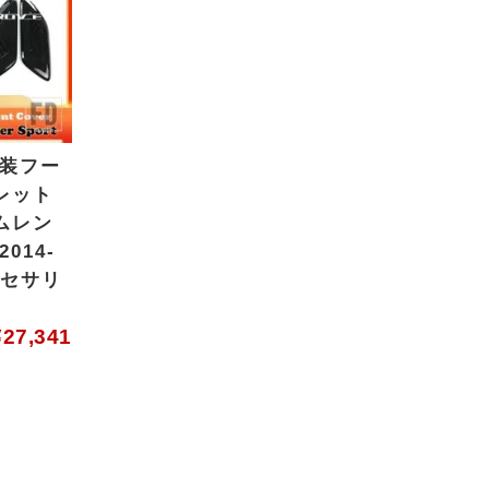
外装フー
レット
ムレン
014-
アクセサリ
¥
27,341