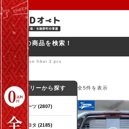
お探しの商品を検索！
ホーム
»
carbon fiber 2 pcs
カテゴリーから探す
全5件を表示
パーツ
(2807)
トヨタ
(2185)