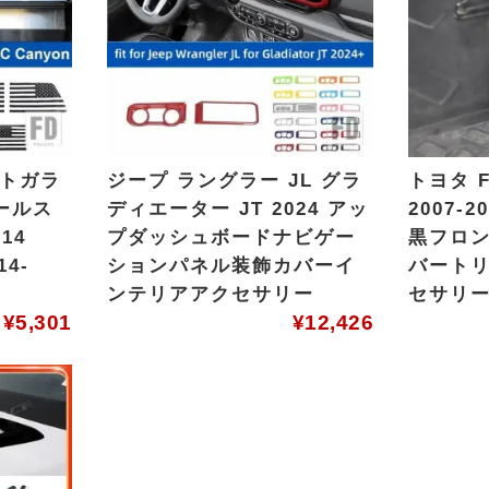
ントガラ
ジープ ラングラー JL グラ
トヨタ 
ールス
ディエーター JT 2024 アッ
2007-
14
プダッシュボードナビゲー
黒フロ
4-
ションパネル装飾カバーイ
バート
ンテリアアクセサリー
セサリ
¥
5,301
¥
12,426