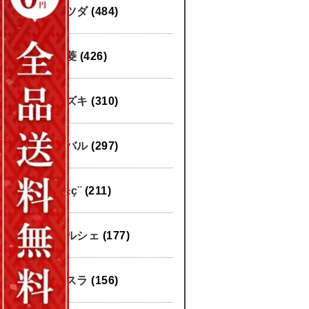
マツダ
(484)
三菱
(426)
スズキ
(310)
スバル
(297)
æ±ç¨
(211)
ポルシェ
(177)
テスラ
(156)