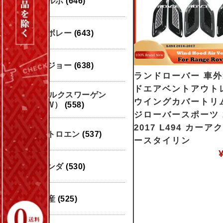
ボルボ
(646)
シボレー
(643)
プジョー
(638)
ランドローバー 車
ドエアベントアウト
フォルクスワーゲン
ウイングカバートリ
（VW）
(558)
ジローバースポーツ 2
2017 L494 カー
シトロエン
(537)
ースタイリン
ホンダ
(530)
日産
(525)