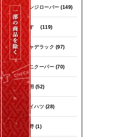
レンジローバー
(149)
いすゞ
(119)
キャデラック
(97)
ミニクーパー
(70)
汎用
(52)
ダイハツ
(28)
日野
(1)