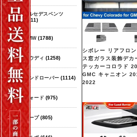
メルセデスベンツ
(1911)
BMW
(1788)
シボレー リアフロ
アウディ
(1258)
ス窓ガラス装飾デカ
テッカーコロラド 20
GMC キャニオン 201
ランドローバー
(1114)
2022
フォード
(975)
ジープ
(805)