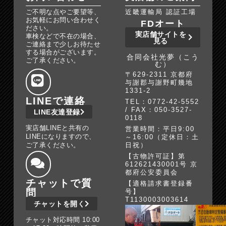
ご不明な点やご要望等、
近畿運輸局 認証工場
お気軽にお問い合わせく
FDオート
ださい。
実店舗サイトを
車検などで不在の場合、
見る
ご連絡まで少しお待たせ
する場合がございます。
合同会社光夢（こう
ご了承ください。
む）
〒629-2311 京都府
与謝郡与謝野町幾地
1331-2
LINEで連絡
TEL：0772-42-5552
/ FAX：050-3527-
LINE友達登録
0118
実店舗LINEと共有の
営業時間：平日9:00
LINEになりますので、
～16:00（定休日：土
ご了承ください。
日祝）
【古物許可証】第
612621430001号 京
都府公安委員会
チャットで質
【適格請求書登録番
問
号】
T1130003003614
チャットを開く
チャット対応時間 10:00