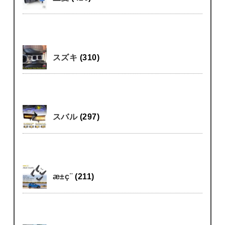
スズキ
(310)
スバル
(297)
æ±ç¨
(211)