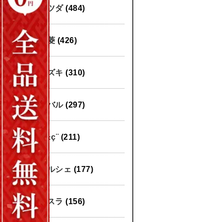
マツダ
(484)
三菱
(426)
スズキ
(310)
スバル
(297)
æ±ç¨
(211)
ポルシェ
(177)
テスラ
(156)