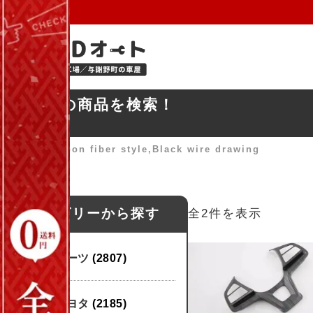
お探しの商品を検索！
ホーム
»
Carbon fiber style,Black wire drawing
カテゴリーから探す
全2件を表示
パーツ
(2807)
トヨタ
(2185)