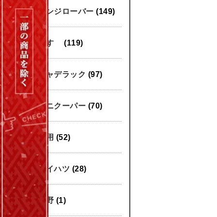
レンジローバー
(149)
いすゞ
(119)
キャデラック
(97)
ミニクーパー
(70)
汎用
(52)
ダイハツ
(28)
日野
(1)