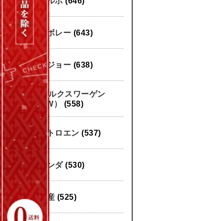
ボルボ
(646)
シボレー
(643)
プジョー
(638)
フォルクスワーゲン
（VW）
(558)
シトロエン
(537)
ホンダ
(530)
日産
(525)