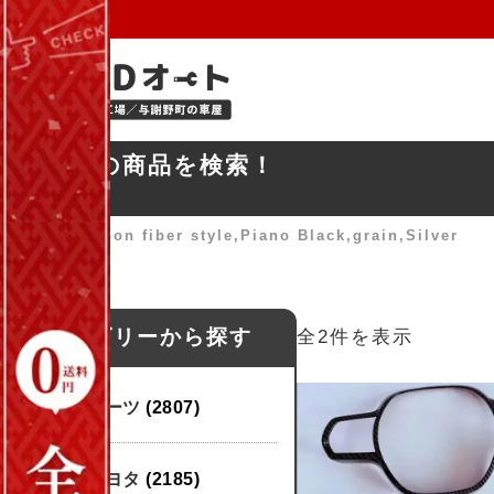
お探しの商品を検索！
ホーム
»
Carbon fiber style,Piano Black,grain,Silver
カテゴリーから探す
全2件を表示
パーツ
(2807)
トヨタ
(2185)