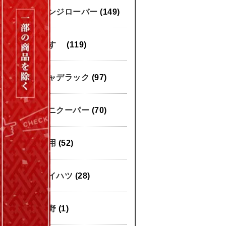
レンジローバー
(149)
いすゞ
(119)
キャデラック
(97)
ミニクーパー
(70)
汎用
(52)
ダイハツ
(28)
日野
(1)