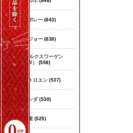
ボルボ
(646)
シボレー
(643)
プジョー
(638)
フォルクスワーゲン
（VW）
(558)
シトロエン
(537)
ホンダ
(530)
日産
(525)