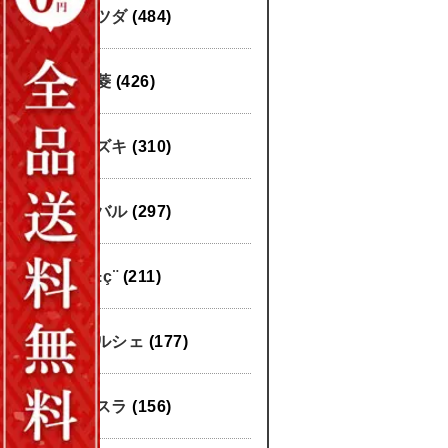
マツダ
(484)
三菱
(426)
スズキ
(310)
スバル
(297)
æ±ç¨
(211)
ポルシェ
(177)
テスラ
(156)