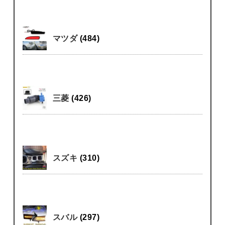
マツダ
(484)
三菱
(426)
スズキ
(310)
スバル
(297)