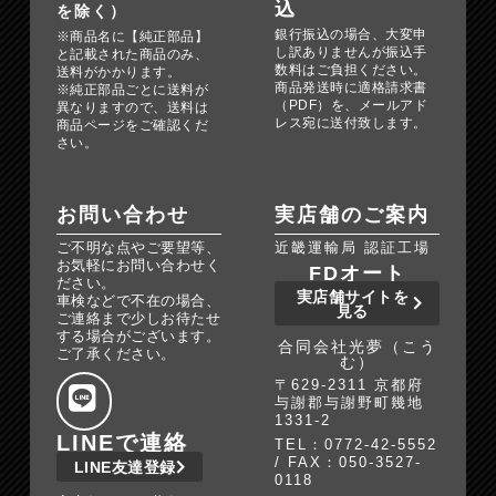
込
を除く）
銀行振込の場合、大変申
※商品名に【純正部品】
し訳ありませんが振込手
と記載された商品のみ、
数料はご負担ください。
送料がかかります。
商品発送時に適格請求書
※純正部品ごとに送料が
（PDF）を、メールアド
異なりますので、送料は
レス宛に送付致します。
商品ページをご確認くだ
さい。
お問い合わせ
実店舗のご案内
ご不明な点やご要望等、
近畿運輸局 認証工場
お気軽にお問い合わせく
FDオート
ださい。
実店舗サイトを
車検などで不在の場合、
見る
ご連絡まで少しお待たせ
する場合がございます。
合同会社光夢（こう
ご了承ください。
む）
〒629-2311 京都府
与謝郡与謝野町幾地
1331-2
LINEで連絡
TEL：0772-42-5552
/ FAX：050-3527-
LINE友達登録
0118