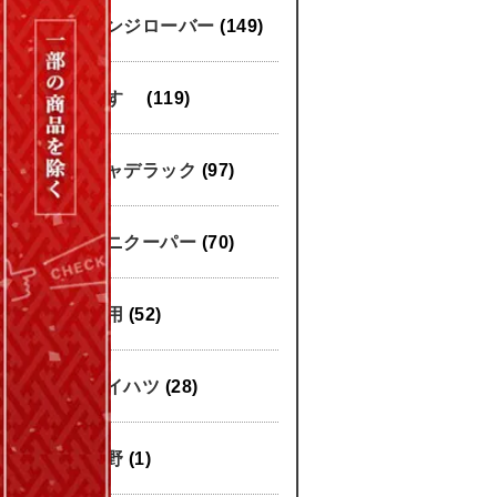
レンジローバー
(149)
いすゞ
(119)
キャデラック
(97)
ミニクーパー
(70)
汎用
(52)
ダイハツ
(28)
日野
(1)