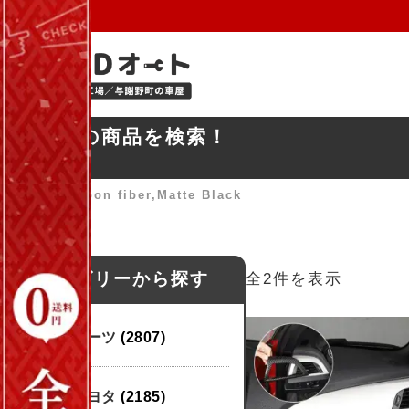
お探しの商品を検索！
ホーム
»
Carbon fiber,Matte Black
カテゴリーから探す
全2件を表示
パーツ
(2807)
トヨタ
(2185)