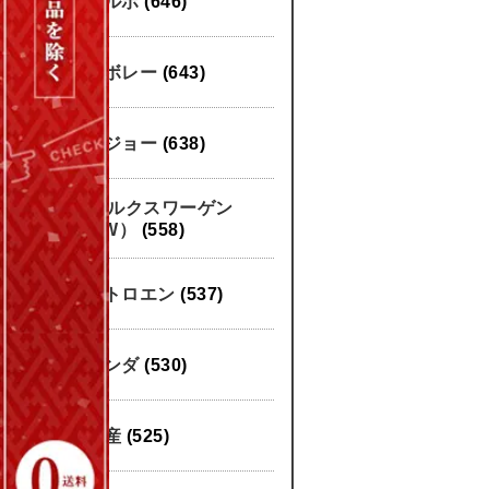
ボルボ
(646)
シボレー
(643)
プジョー
(638)
フォルクスワーゲン
（VW）
(558)
シトロエン
(537)
ホンダ
(530)
日産
(525)