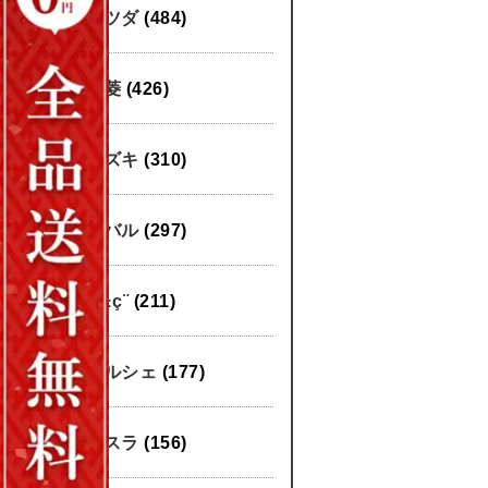
マツダ
(484)
三菱
(426)
スズキ
(310)
スバル
(297)
æ±ç¨
(211)
ポルシェ
(177)
テスラ
(156)