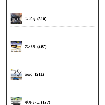
スズキ
(310)
スバル
(297)
æ±ç¨
(211)
ポルシェ
(177)