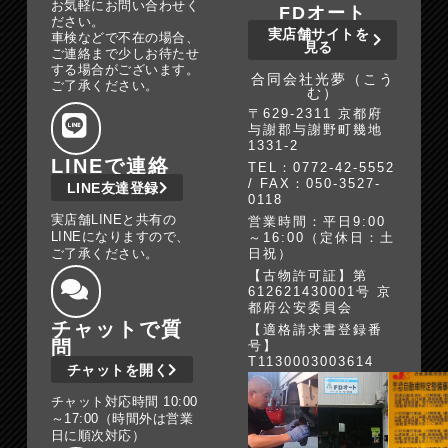
お気軽にお問い合わせく
FDオート
ださい。
実店舗サイトを
車検などで不在の場合、
見る
ご連絡まで少しお待たせ
する場合がございます。
合同会社光夢（こう
ご了承ください。
む）
〒629-2311 京都府
与謝郡与謝野町幾地
1331-2
LINEで連絡
TEL：0772-42-5552
/ FAX：050-3527-
LINE友達登録
0118
実店舗LINEと共有の
営業時間：平日9:00
LINEになりますので、
～16:00（定休日：土
ご了承ください。
日祝）
【古物許可証】第
612621430001号 京
都府公安委員会
チャットで質
【適格請求書登録番
問
号】
T1130003003614
チャットを開く
チャット対応時間 10:00
～17:00（時間外は営業
日に順次対応）