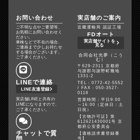
お問い合わせ
実店舗のご案内
ご不明な点やご要望等、
近畿運輸局 認証工場
お気軽にお問い合わせく
FDオート
ださい。
実店舗サイトを
車検などで不在の場合、
見る
ご連絡まで少しお待たせ
する場合がございます。
合同会社光夢（こう
ご了承ください。
む）
〒629-2311 京都府
与謝郡与謝野町幾地
1331-2
LINEで連絡
TEL：0772-42-5552
/ FAX：050-3527-
LINE友達登録
0118
実店舗LINEと共有の
営業時間：平日9:00
LINEになりますので、
～16:00（定休日：土
ご了承ください。
日祝）
【古物許可証】第
612621430001号 京
都府公安委員会
チャットで質
【適格請求書登録番
問
号】