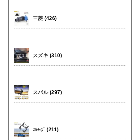
三菱
(426)
スズキ
(310)
スバル
(297)
æ±ç¨
(211)