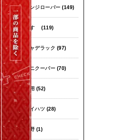
レンジローバー
(149)
いすゞ
(119)
キャデラック
(97)
ミニクーパー
(70)
汎用
(52)
ダイハツ
(28)
日野
(1)