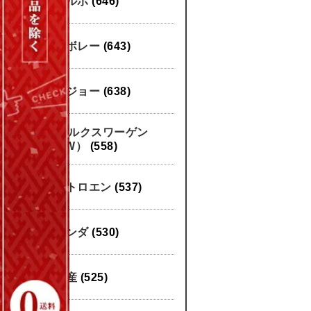
ボルボ
(646)
シボレー
(643)
プジョー
(638)
フォルクスワーゲン
（VW）
(558)
シトロエン
(537)
ホンダ
(530)
日産
(525)