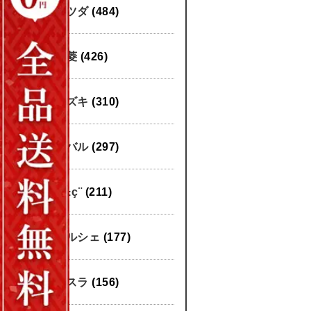
マツダ
(484)
三菱
(426)
スズキ
(310)
スバル
(297)
æ±ç¨
(211)
ポルシェ
(177)
テスラ
(156)