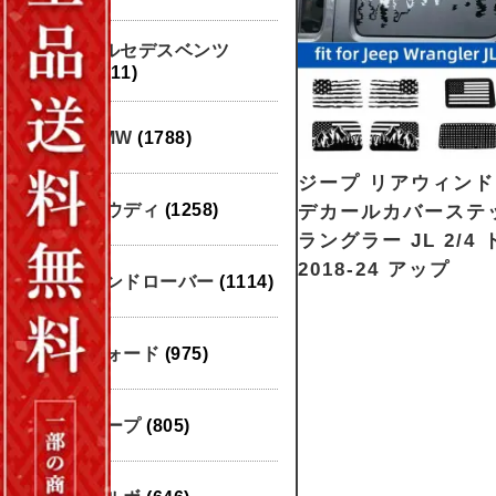
メルセデスベンツ
(1911)
BMW
(1788)
ジープ リアウィン
アウディ
(1258)
デカールカバーステ
ラングラー JL 2/4 
2018-24 アップ
ランドローバー
(1114)
フォード
(975)
ジープ
(805)