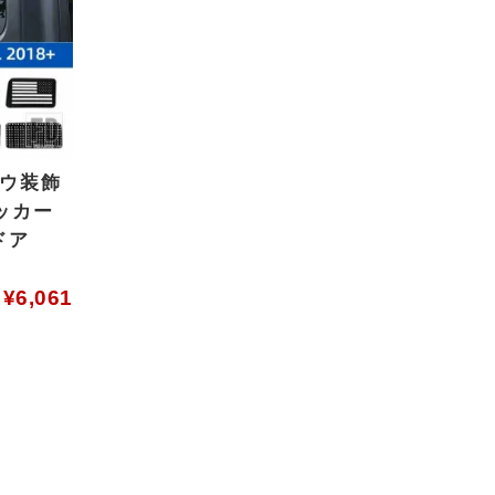
ドウ装飾
ッカー
ドア
¥
6,061