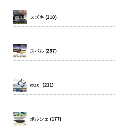
スズキ
(310)
スバル
(297)
æ±ç¨
(211)
ポルシェ
(177)