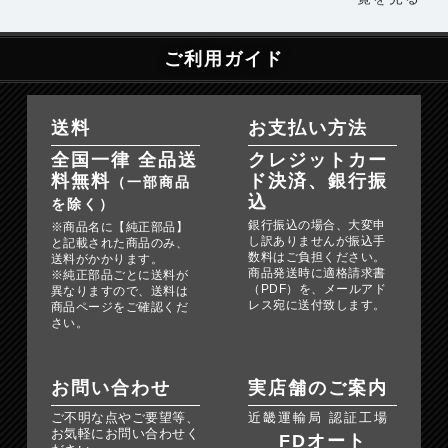
ご利用ガイド
送料
お支払い方法
全国一律 全品送
クレジットカー
料無料
ド決済、銀行振
（一部商品
込
を除く）
銀行振込の場合、大変申
※商品名に【純正部品】
し訳ありませんが振込手
と記載された商品のみ、
数料はご負担ください。
送料がかかります。
商品発送時に適格請求書
※純正部品ごとに送料が
（PDF）を、メールアド
異なりますので、送料は
レス宛に送付致します。
商品ページをご確認くだ
さい。
お問い合わせ
実店舗のご案内
ご不明な点やご要望等、
近畿運輸局 認証工場
お気軽にお問い合わせく
FDオート