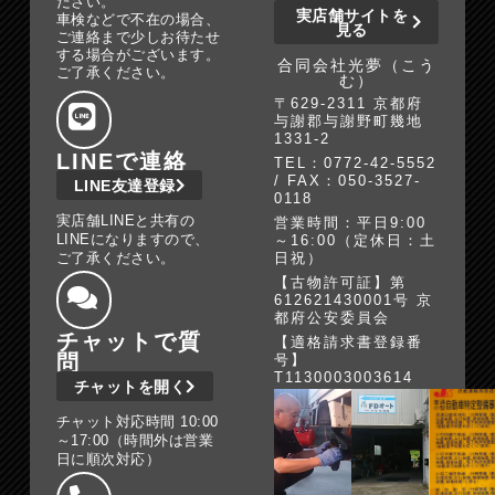
ださい。
実店舗サイトを
車検などで不在の場合、
見る
ご連絡まで少しお待たせ
する場合がございます。
合同会社光夢（こう
ご了承ください。
む）
〒629-2311 京都府
与謝郡与謝野町幾地
1331-2
LINEで連絡
TEL：0772-42-5552
/ FAX：050-3527-
LINE友達登録
0118
実店舗LINEと共有の
営業時間：平日9:00
LINEになりますので、
～16:00（定休日：土
ご了承ください。
日祝）
【古物許可証】第
612621430001号 京
都府公安委員会
チャットで質
【適格請求書登録番
問
号】
T1130003003614
チャットを開く
チャット対応時間 10:00
～17:00（時間外は営業
日に順次対応）