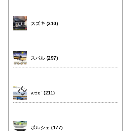
スズキ
(310)
スバル
(297)
æ±ç¨
(211)
ポルシェ
(177)