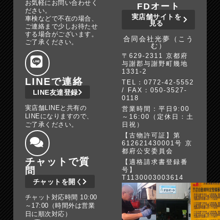
お気軽にお問い合わせく
FDオート
ださい。
実店舗サイトを
車検などで不在の場合、
見る
ご連絡まで少しお待たせ
する場合がございます。
合同会社光夢（こう
ご了承ください。
む）
〒629-2311 京都府
与謝郡与謝野町幾地
1331-2
LINEで連絡
TEL：0772-42-5552
/ FAX：050-3527-
LINE友達登録
0118
実店舗LINEと共有の
営業時間：平日9:00
LINEになりますので、
～16:00（定休日：土
ご了承ください。
日祝）
【古物許可証】第
612621430001号 京
都府公安委員会
チャットで質
【適格請求書登録番
問
号】
T1130003003614
チャットを開く
チャット対応時間 10:00
～17:00（時間外は営業
日に順次対応）