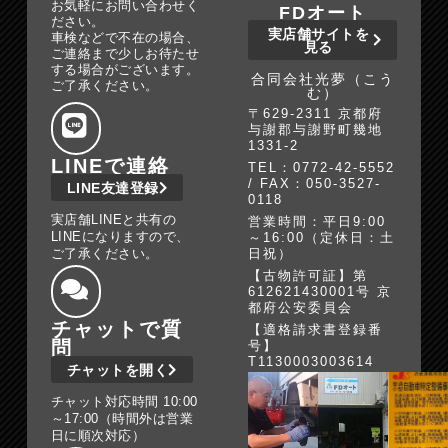
お気軽にお問い合わせく
FDオート
ださい。
実店舗サイトを
車検などで不在の場合、
見る
ご連絡まで少しお待たせ
する場合がございます。
合同会社光夢（こう
ご了承ください。
む）
〒629-2311 京都府
与謝郡与謝野町幾地
1331-2
LINEで連絡
TEL：0772-42-5552
/ FAX：050-3527-
LINE友達登録
0118
実店舗LINEと共有の
営業時間：平日9:00
LINEになりますので、
～16:00（定休日：土
ご了承ください。
日祝）
【古物許可証】第
612621430001号 京
都府公安委員会
チャットで質
【適格請求書登録番
問
号】
T1130003003614
チャットを開く
チャット対応時間 10:00
～17:00（時間外は営業
日に順次対応）