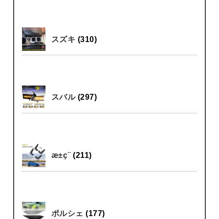
スズキ
(310)
スバル
(297)
æ±ç¨
(211)
ポルシェ
(177)