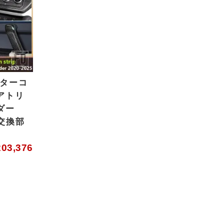
ンターコ
アトリ
ダー
0 交換部
203,376