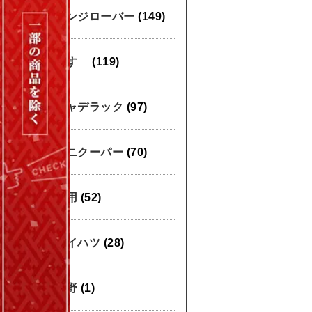
レンジローバー
(149)
いすゞ
(119)
キャデラック
(97)
ミニクーパー
(70)
汎用
(52)
ダイハツ
(28)
日野
(1)