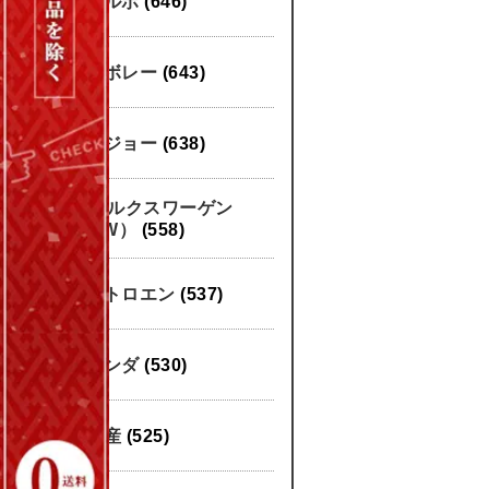
ボルボ
(646)
シボレー
(643)
プジョー
(638)
フォルクスワーゲン
（VW）
(558)
シトロエン
(537)
ホンダ
(530)
日産
(525)