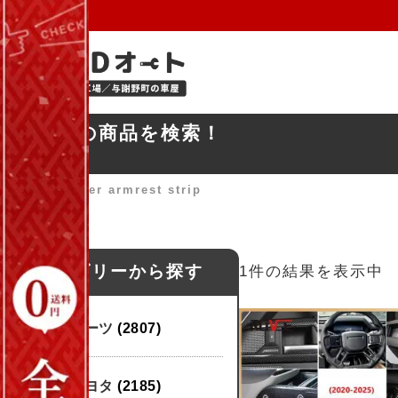
お探しの商品を検索！
ホーム
»
center armrest strip
カテゴリーから探す
1件の結果を表示中
パーツ
(2807)
トヨタ
(2185)