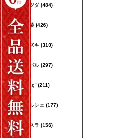
マツダ
(484)
三菱
(426)
スズキ
(310)
スバル
(297)
æ±ç¨
(211)
ポルシェ
(177)
テスラ
(156)