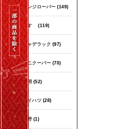
レンジローバー
(149)
いすゞ
(119)
キャデラック
(97)
ミニクーパー
(70)
汎用
(52)
ダイハツ
(28)
日野
(1)