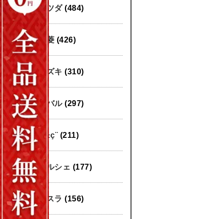
マツダ
(484)
三菱
(426)
スズキ
(310)
スバル
(297)
æ±ç¨
(211)
ポルシェ
(177)
テスラ
(156)