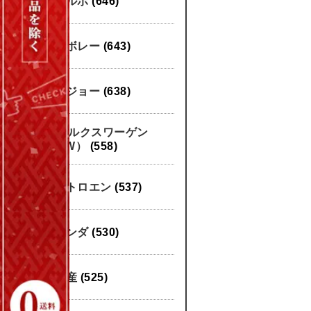
ボルボ
(646)
シボレー
(643)
プジョー
(638)
フォルクスワーゲン
（VW）
(558)
シトロエン
(537)
ホンダ
(530)
日産
(525)