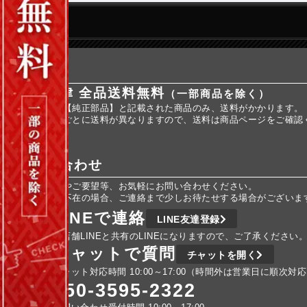
送料
全国一律 全品送料無料
（一部商品を除く）
※商品名に【純正部品】と記載された商品のみ、送料がかかります。
※純正部品ごとに送料が異なりますので、送料は商品ページをご確認
お問い合わせ
ご不明な点やご要望等、お気軽にお問い合わせください。
車検などで不在の場合、ご連絡まで少しお待たせする場合がございま
LINEで連絡
LINE友達登録
実店舗LINEと共有のLINEになりますので、ご了承ください
チャットで質問
チャットを開く
チャット対応時間 10:00～17:00（時間外は営業日に順次対
050-3595-2322