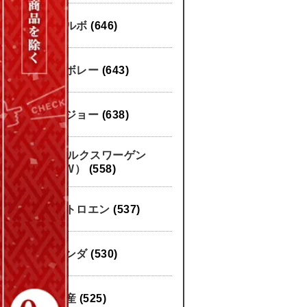
ボルボ
(646)
シボレー
(643)
プジョー
(638)
フォルクスワーゲン
（VW）
(558)
シトロエン
(537)
ホンダ
(530)
日産
(525)