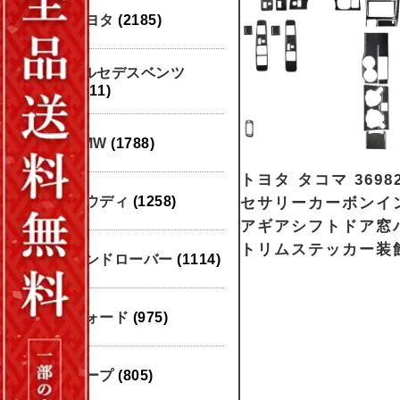
トヨタ
(2185)
メルセデスベンツ
(1911)
BMW
(1788)
トヨタ タコマ 3698
アウディ
(1258)
セサリーカーボンイ
アギアシフトドア窓
トリムステッカー装
ランドローバー
(1114)
フォード
(975)
ジープ
(805)