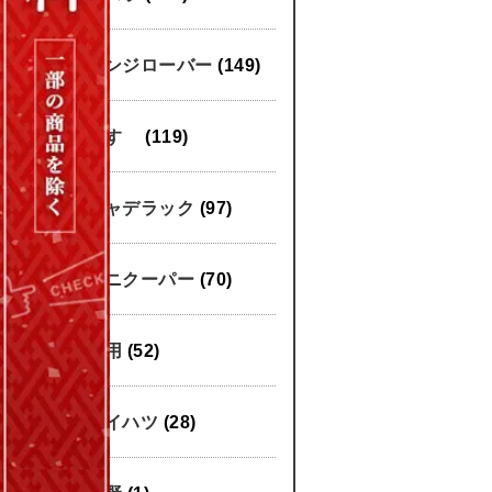
レンジローバー
(149)
いすゞ
(119)
キャデラック
(97)
ミニクーパー
(70)
汎用
(52)
ダイハツ
(28)