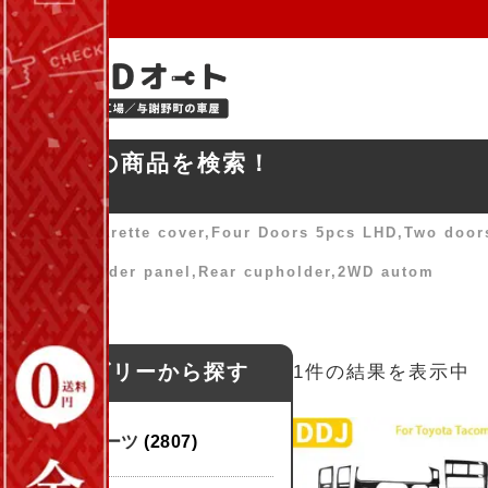
お探しの商品を検索！
ホーム
»
Cigarette cover,Four Doors 5pcs LHD,Two doors 
4pcs,Cupholder panel,Rear cupholder,2WD autom
カテゴリーから探す
1件の結果を表示中
パーツ
(2807)