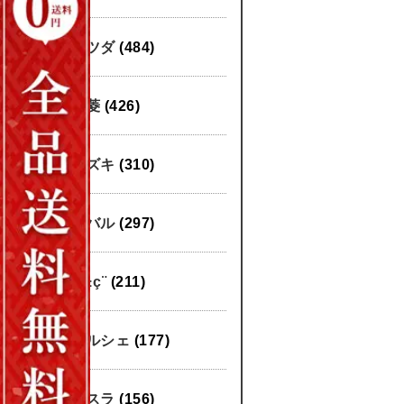
マツダ
(484)
三菱
(426)
スズキ
(310)
スバル
(297)
æ±ç¨
(211)
ポルシェ
(177)
テスラ
(156)