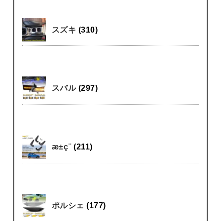
スズキ
(310)
スバル
(297)
æ±ç¨
(211)
ポルシェ
(177)