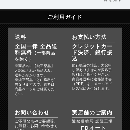
ご利用ガイド
送料
お支払い方法
全国一律 全品送
クレジットカー
料無料
ド決済、銀行振
（一部商品
込
を除く）
銀行振込の場合、大変申
※商品名に【純正部品】
し訳ありませんが振込手
と記載された商品のみ、
数料はご負担ください。
送料がかかります。
商品発送時に適格請求書
※純正部品ごとに送料が
（PDF）を、メールアド
異なりますので、送料は
レス宛に送付致します。
商品ページをご確認くだ
さい。
お問い合わせ
実店舗のご案内
ご不明な点やご要望等、
近畿運輸局 認証工場
お気軽にお問い合わせく
FDオート