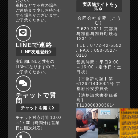
ださい。
実店舗サイトを
車検などで不在の場合、
見る
ご連絡まで少しお待たせ
する場合がございます。
合同会社光夢（こう
ご了承ください。
む）
〒629-2311 京都府
与謝郡与謝野町幾地
1331-2
LINEで連絡
TEL：0772-42-5552
/ FAX：050-3527-
LINE友達登録
0118
実店舗LINEと共有の
営業時間：平日9:00
LINEになりますので、
～16:00（定休日：土
ご了承ください。
日祝）
【古物許可証】第
612621430001号 京
都府公安委員会
チャットで質
【適格請求書登録番
問
号】
T1130003003614
チャットを開く
チャット対応時間 10:00
～17:00（時間外は営業
日に順次対応）