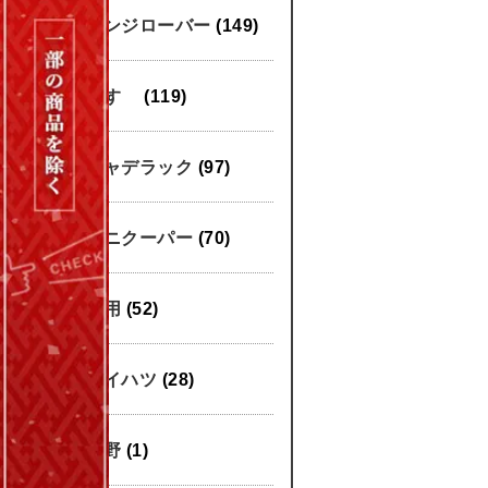
レンジローバー
(149)
いすゞ
(119)
キャデラック
(97)
ミニクーパー
(70)
汎用
(52)
ダイハツ
(28)
日野
(1)