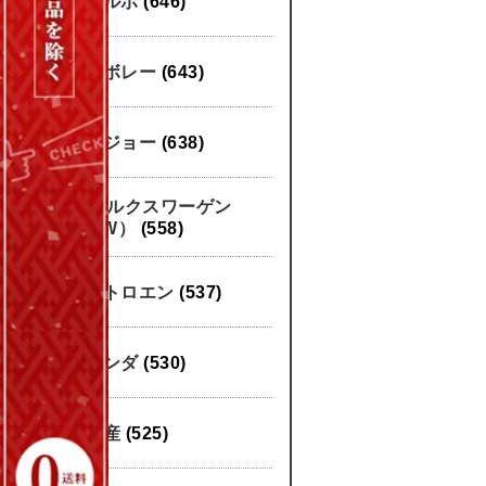
ボルボ
(646)
シボレー
(643)
プジョー
(638)
フォルクスワーゲン
（VW）
(558)
シトロエン
(537)
ホンダ
(530)
日産
(525)