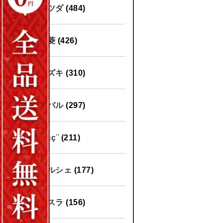
マツダ
(484)
三菱
(426)
スズキ
(310)
スバル
(297)
æ±ç¨
(211)
ポルシェ
(177)
テスラ
(156)