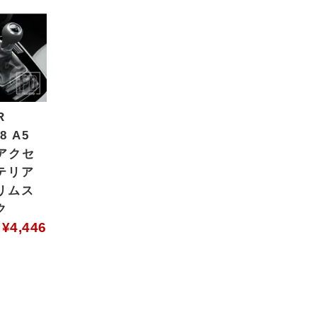
R
8 A5
ーアクセ
テリア
リムス
ク
¥
4,446