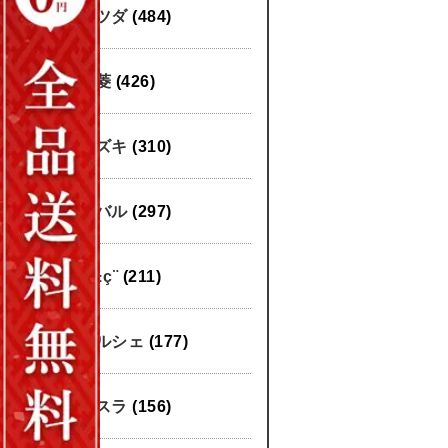
マツダ
(484)
三菱
(426)
スズキ
(310)
スバル
(297)
æ±ç¨
(211)
ポルシェ
(177)
テスラ
(156)