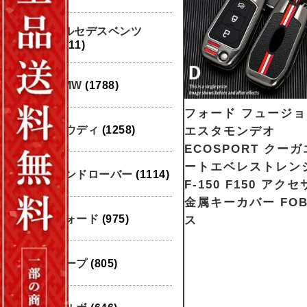
メルセデスベンツ
(1911)
BMW
(1788)
フォード フュージ
アウディ
(1258)
エスタモンデオ
ECOSPORT クー
ートエベレストレン
ランドローバー
(1114)
F-150 F150 アク
金属キーカバー FOB
フォード
(975)
ス
ジープ
(805)