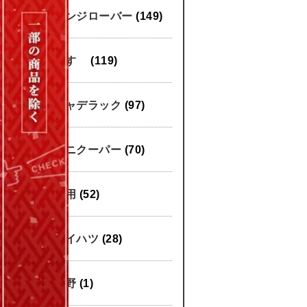
レンジローバー
(149)
いすゞ
(119)
キャデラック
(97)
ミニクーパー
(70)
汎用
(52)
ダイハツ
(28)
日野
(1)