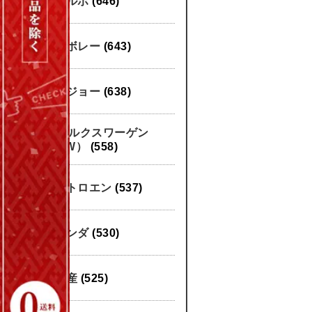
ボルボ
(646)
シボレー
(643)
プジョー
(638)
フォルクスワーゲン
（VW）
(558)
シトロエン
(537)
ホンダ
(530)
日産
(525)