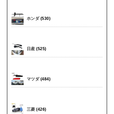
ホンダ
(530)
日産
(525)
マツダ
(484)
三菱
(426)