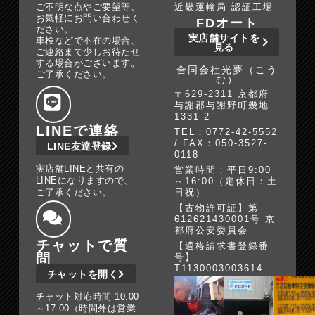
ご不明な点やご要望等、
近畿運輸局 認証工場
お気軽にお問い合わせく
FDオート
ださい。
実店舗サイトを
車検などで不在の場合、
見る
ご連絡まで少しお待たせ
する場合がございます。
合同会社光夢（こう
ご了承ください。
む）
〒629-2311 京都府
与謝郡与謝野町幾地
1331-2
LINEで連絡
TEL：0772-42-5552
/ FAX：050-3527-
LINE友達登録
0118
実店舗LINEと共有の
営業時間：平日9:00
LINEになりますので、
～16:00（定休日：土
ご了承ください。
日祝）
【古物許可証】第
612621430001号 京
都府公安委員会
チャットで質
【適格請求書登録番
問
号】
T1130003003614
チャットを開く
チャット対応時間 10:00
～17:00（時間外は営業