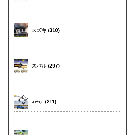
スズキ
(310)
スバル
(297)
æ±ç¨
(211)