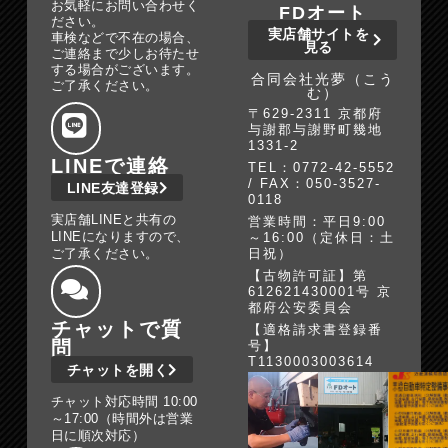
お気軽にお問い合わせく
FDオート
ださい。
実店舗サイトを
車検などで不在の場合、
見る
ご連絡まで少しお待たせ
する場合がございます。
合同会社光夢（こう
ご了承ください。
む）
〒629-2311 京都府
与謝郡与謝野町幾地
1331-2
LINEで連絡
TEL：0772-42-5552
/ FAX：050-3527-
LINE友達登録
0118
実店舗LINEと共有の
営業時間：平日9:00
LINEになりますので、
～16:00（定休日：土
ご了承ください。
日祝）
【古物許可証】第
612621430001号 京
都府公安委員会
チャットで質
【適格請求書登録番
問
号】
T1130003003614
チャットを開く
チャット対応時間 10:00
～17:00（時間外は営業
日に順次対応）