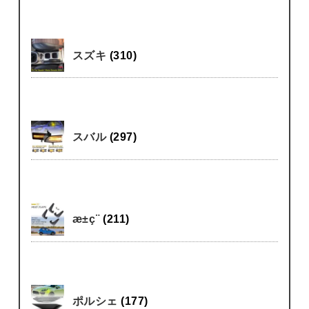
スズキ
(310)
スバル
(297)
æ±ç¨
(211)
ポルシェ
(177)