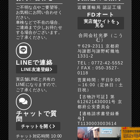
ご不明な点やご要望等、
近畿運輸局 認証工場
お気軽にお問い合わせく
FDオート
ださい。
実店舗サイトを
車検などで不在の場合、
見る
ご連絡まで少しお待たせ
する場合がございます。
合同会社光夢（こう
ご了承ください。
む）
〒629-2311 京都府
与謝郡与謝野町幾地
1331-2
LINEで連絡
TEL：0772-42-5552
/ FAX：050-3527-
LINE友達登録
0118
実店舗LINEと共有の
営業時間：平日9:00
LINEになりますので、
～16:00（定休日：土
ご了承ください。
日祝）
【古物許可証】第
612621430001号 京
都府公安委員会
チャットで質
【適格請求書登録番
問
号】
T1130003003614
チャットを開く
チャット対応時間 10:00