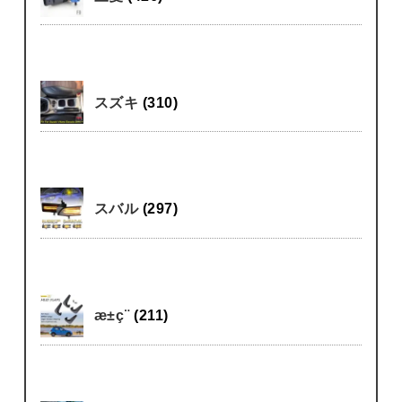
スズキ
(310)
スバル
(297)
æ±ç¨
(211)