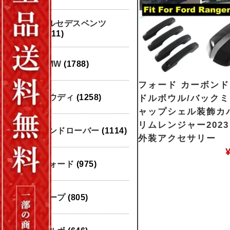
メルセデスベンツ
(1911)
BMW
(1788)
フォード カーボン
アウディ
(1258)
ドルボウル/バック
ャップシェル装飾カ
リムレンジャー2023 
ランドローバー
(1114)
外装アクセサリー
フォード
(975)
ジープ
(805)