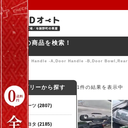
お探しの商品を検索！
ホーム
»
Door Handle -A,Door Handle -B,Door Bowl,Rear
カテゴリーから探す
1件の結果を表示中
パーツ
(2807)
トヨタ
(2185)