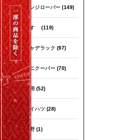
レンジローバー
(149)
いすゞ
(119)
キャデラック
(97)
ミニクーパー
(70)
汎用
(52)
ダイハツ
(28)
日野
(1)