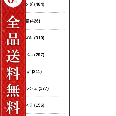
マツダ
(484)
三菱
(426)
スズキ
(310)
スバル
(297)
æ±ç¨
(211)
ポルシェ
(177)
テスラ
(156)