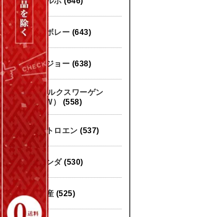
ボルボ
(646)
シボレー
(643)
プジョー
(638)
フォルクスワーゲン
（VW）
(558)
シトロエン
(537)
ホンダ
(530)
日産
(525)