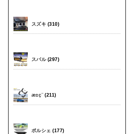
スズキ
(310)
スバル
(297)
æ±ç¨
(211)
ポルシェ
(177)