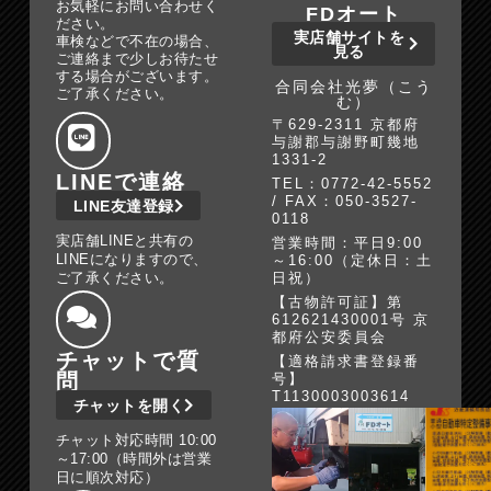
お気軽にお問い合わせく
FDオート
ださい。
実店舗サイトを
車検などで不在の場合、
見る
ご連絡まで少しお待たせ
する場合がございます。
合同会社光夢（こう
ご了承ください。
む）
〒629-2311 京都府
与謝郡与謝野町幾地
1331-2
LINEで連絡
TEL：0772-42-5552
/ FAX：050-3527-
LINE友達登録
0118
実店舗LINEと共有の
営業時間：平日9:00
LINEになりますので、
～16:00（定休日：土
ご了承ください。
日祝）
【古物許可証】第
612621430001号 京
都府公安委員会
チャットで質
【適格請求書登録番
問
号】
T1130003003614
チャットを開く
チャット対応時間 10:00
～17:00（時間外は営業
日に順次対応）