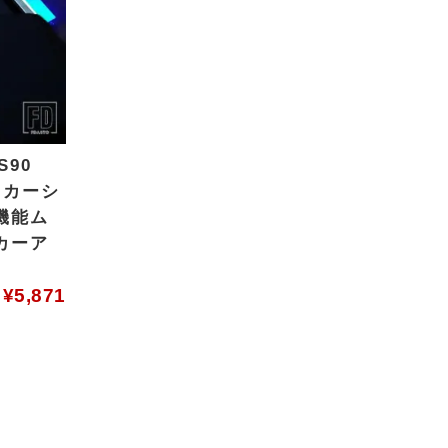
S90
40 カーシ
機能ム
カーア
¥
5,871