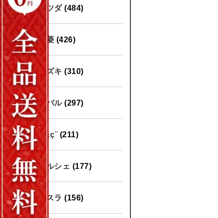
マツダ
(484)
三菱
(426)
スズキ
(310)
スバル
(297)
æ±ç¨
(211)
ポルシェ
(177)
テスラ
(156)