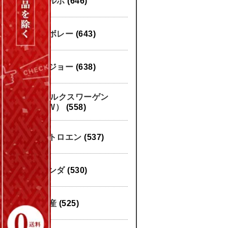
ボルボ
(646)
シボレー
(643)
プジョー
(638)
フォルクスワーゲン
（VW）
(558)
シトロエン
(537)
ホンダ
(530)
日産
(525)