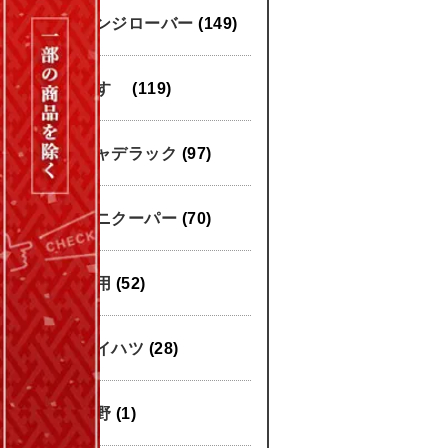
レンジローバー
(149)
いすゞ
(119)
キャデラック
(97)
ミニクーパー
(70)
汎用
(52)
ダイハツ
(28)
日野
(1)