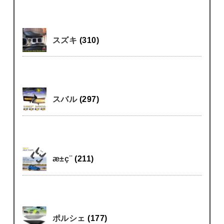
スズキ
(310)
スバル
(297)
æ±ç¨
(211)
ポルシェ
(177)