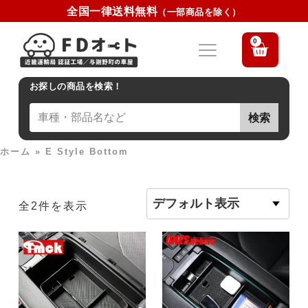
全国一律送料無料
（一部商品を除く）
0
お探しの商品を検索！
検索
ホーム
»
E Style Bottom
全2件を表示