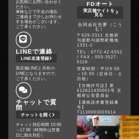
お気軽にお問い合わせく
FDオート
ださい。
実店舗サイトを
車検などで不在の場合、
見る
ご連絡まで少しお待たせ
する場合がございます。
合同会社光夢（こう
ご了承ください。
む）
〒629-2311 京都府
与謝郡与謝野町幾地
1331-2
LINEで連絡
TEL：0772-42-5552
/ FAX：050-3527-
LINE友達登録
0118
実店舗LINEと共有の
営業時間：平日9:00
LINEになりますので、
～16:00（定休日：土
ご了承ください。
日祝）
【古物許可証】第
612621430001号 京
都府公安委員会
チャットで質
【適格請求書登録番
問
号】
T1130003003614
チャットを開く
チャット対応時間 10:00
～17:00（時間外は営業
日に順次対応）