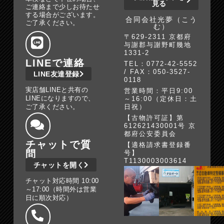
見る
ご連絡まで少しお待たせ
する場合がございます。
合同会社光夢（こう
ご了承ください。
む）
〒629-2311 京都府
与謝郡与謝野町幾地
1331-2
LINEで連絡
TEL：0772-42-5552
/ FAX：050-3527-
LINE友達登録
0118
実店舗LINEと共有の
営業時間：平日9:00
LINEになりますので、
～16:00（定休日：土
ご了承ください。
日祝）
【古物許可証】第
612621430001号 京
都府公安委員会
チャットで質
【適格請求書登録番
問
号】
T1130003003614
チャットを開く
チャット対応時間 10:00
～17:00（時間外は営業
日に順次対応）