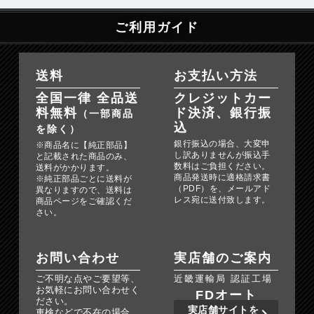
ご利用ガイド
送料
お支払い方法
全国一律 全品送
クレジットカー
料無料
ド決済、銀行振
（一部商品
込
を除く）
銀行振込の場合、大変申
※商品名に【純正部品】
し訳ありませんが振込手
と記載された商品のみ、
数料はご負担ください。
送料がかかります。
商品発送時に適格請求書
※純正部品ごとに送料が
（PDF）を、メールアド
異なりますので、送料は
レス宛に送付致します。
商品ページをご確認くだ
さい。
お問い合わせ
実店舗のご案内
ご不明な点やご要望等、
近畿運輸局 認証工場
お気軽にお問い合わせく
FDオート
ださい。
実店舗サイトを
車検などで不在の場合、