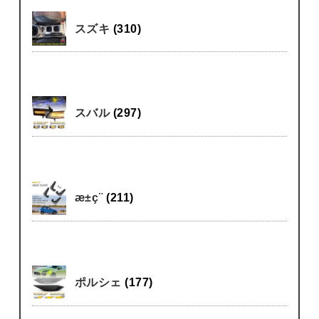
スズキ
(310)
スバル
(297)
æ±ç¨
(211)
ポルシェ
(177)