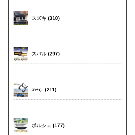
スズキ
(310)
スバル
(297)
æ±ç¨
(211)
ポルシェ
(177)