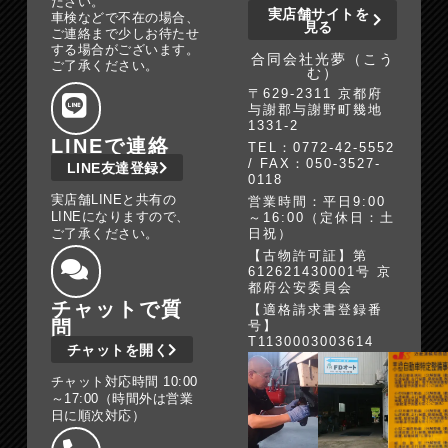
ださい。
実店舗サイトを
車検などで不在の場合、
見る
ご連絡まで少しお待たせ
する場合がございます。
合同会社光夢（こう
ご了承ください。
む）
〒629-2311 京都府
与謝郡与謝野町幾地
1331-2
LINEで連絡
TEL：0772-42-5552
/ FAX：050-3527-
LINE友達登録
0118
実店舗LINEと共有の
営業時間：平日9:00
LINEになりますので、
～16:00（定休日：土
ご了承ください。
日祝）
【古物許可証】第
612621430001号 京
都府公安委員会
チャットで質
【適格請求書登録番
問
号】
T1130003003614
チャットを開く
チャット対応時間 10:00
～17:00（時間外は営業
日に順次対応）