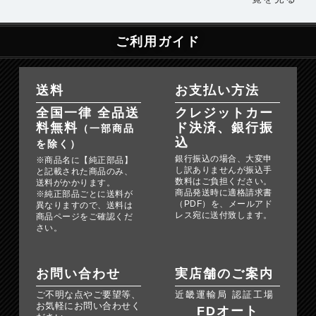
ご利用ガイド
送料
お支払い方法
全国一律 全品送
クレジットカー
料無料
ド決済、銀行振
（一部商品
込
を除く）
銀行振込の場合、大変申
※商品名に【純正部品】
し訳ありませんが振込手
と記載された商品のみ、
数料はご負担ください。
送料がかかります。
商品発送時に適格請求書
※純正部品ごとに送料が
（PDF）を、メールアド
異なりますので、送料は
レス宛に送付致します。
商品ページをご確認くだ
さい。
お問い合わせ
実店舗のご案内
ご不明な点やご要望等、
近畿運輸局 認証工場
お気軽にお問い合わせく
FDオート