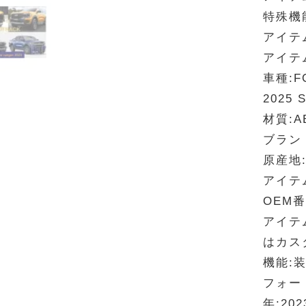
特殊機
アイテ
アイテ
車種:FO
2025 
材質:A
ブランド
原産地
アイテ
OEM番
アイテ
はカス
機能:
フォード
年:202