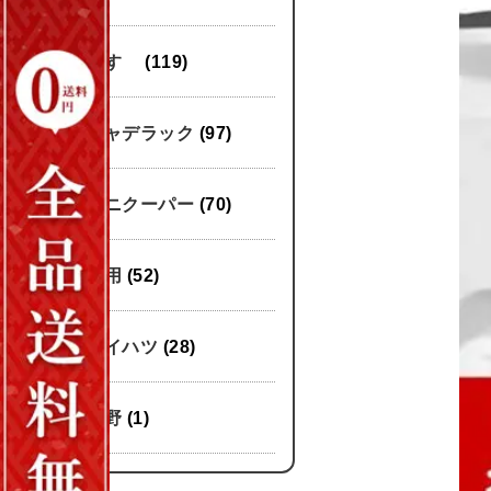
いすゞ
(119)
キャデラック
(97)
ミニクーパー
(70)
汎用
(52)
ダイハツ
(28)
日野
(1)