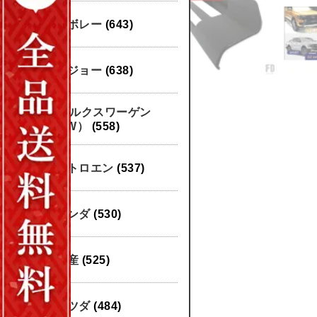
シボレー
(643)
プジョー
(638)
フォルクスワーゲン
（VW）
(558)
シトロエン
(537)
ホンダ
(530)
日産
(525)
マツダ
(484)