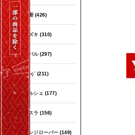
三菱
(426)
スズキ
(310)
スバル
(297)
æ±ç¨
(211)
ポルシェ
(177)
テスラ
(156)
レンジローバー
(149)