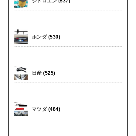
シトロエン
(537)
ホンダ
(530)
日産
(525)
マツダ
(484)