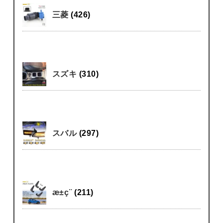
三菱
(426)
スズキ
(310)
スバル
(297)
æ±ç¨
(211)