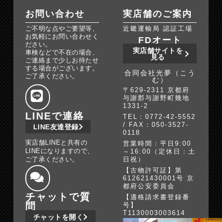
お問い合わせ
実店舗のご案内
ご不明な点やご要望等、
近畿運輸局 認証工場
お気軽にお問い合わせく
FDオート
ださい。
実店舗サイトを
車検などで不在の場合、
見る
ご連絡まで少しお待たせ
する場合がございます。
合同会社光夢（こう
ご了承ください。
む）
〒629-2311 京都府
与謝郡与謝野町幾地
1331-2
LINEで連絡
TEL：0772-42-5552
/ FAX：050-3527-
LINE友達登録
0118
実店舗LINEと共有の
営業時間：平日9:00
LINEになりますので、
～16:00（定休日：土
ご了承ください。
日祝）
【古物許可証】第
612621430001号 京
都府公安委員会
チャットで質
【適格請求書登録番
問
号】
T1130003003614
チャットを開く