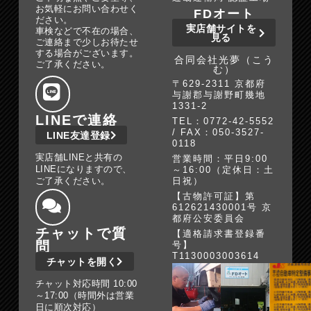
お気軽にお問い合わせく
FDオート
ださい。
実店舗サイトを
車検などで不在の場合、
見る
ご連絡まで少しお待たせ
する場合がございます。
合同会社光夢（こう
ご了承ください。
む）
〒629-2311 京都府
与謝郡与謝野町幾地
1331-2
LINEで連絡
TEL：0772-42-5552
/ FAX：050-3527-
LINE友達登録
0118
実店舗LINEと共有の
営業時間：平日9:00
LINEになりますので、
～16:00（定休日：土
ご了承ください。
日祝）
【古物許可証】第
612621430001号 京
都府公安委員会
チャットで質
【適格請求書登録番
問
号】
T1130003003614
チャットを開く
チャット対応時間 10:00
～17:00（時間外は営業
日に順次対応）