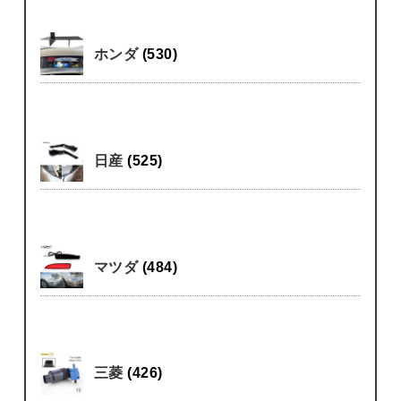
ホンダ
(530)
日産
(525)
マツダ
(484)
三菱
(426)