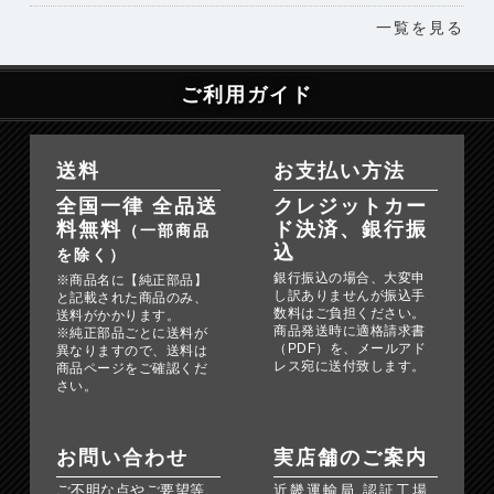
一覧を見る
ご利用ガイド
送料
お支払い方法
全国一律 全品送
クレジットカー
料無料
ド決済、銀行振
（一部商品
込
を除く）
銀行振込の場合、大変申
※商品名に【純正部品】
し訳ありませんが振込手
と記載された商品のみ、
数料はご負担ください。
送料がかかります。
商品発送時に適格請求書
※純正部品ごとに送料が
（PDF）を、メールアド
異なりますので、送料は
レス宛に送付致します。
商品ページをご確認くだ
さい。
お問い合わせ
実店舗のご案内
ご不明な点やご要望等、
近畿運輸局 認証工場