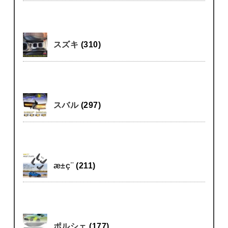
スズキ
(310)
スバル
(297)
æ±ç¨
(211)
ポルシェ
(177)