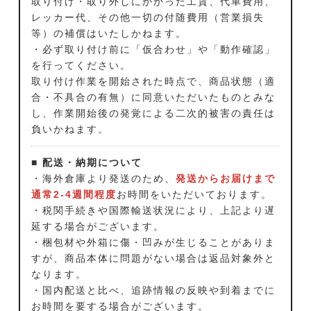
取り付け・取り外しにかかった工賃、代車費用、
レッカー代、その他一切の付随費用（営業損失
等）の補償はいたしかねます。
・必ず取り付け前に「仮合わせ」や「動作確認」
を行ってください。
取り付け作業を開始された時点で、商品状態（適
合・不具合の有無）に同意いただいたものとみな
し、作業開始後の発覚による二次的被害の責任は
負いかねます。
■ 配送・納期について
・海外倉庫より発送のため、
発送からお届けまで
通常2-4週間程度
お時間をいただいております。
・税関手続きや国際輸送状況により、上記より遅
延する場合がございます。
・梱包材や外箱に傷・凹みが生じることがありま
すが、商品本体に問題がない場合は返品対象外と
なります。
・国内配送と比べ、追跡情報の反映や到着までに
お時間を要する場合がございます。