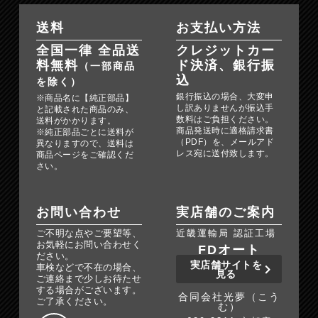
送料
お支払い方法
全国一律 全品送
クレジットカー
料無料
ド決済、銀行振
（一部商品
込
を除く）
銀行振込の場合、大変申
※商品名に【純正部品】
し訳ありませんが振込手
と記載された商品のみ、
数料はご負担ください。
送料がかかります。
商品発送時に適格請求書
※純正部品ごとに送料が
（PDF）を、メールアド
異なりますので、送料は
レス宛に送付致します。
商品ページをご確認くだ
さい。
お問い合わせ
実店舗のご案内
ご不明な点やご要望等、
近畿運輸局 認証工場
お気軽にお問い合わせく
FDオート
ださい。
実店舗サイトを
車検などで不在の場合、
見る
ご連絡まで少しお待たせ
する場合がございます。
合同会社光夢（こう
ご了承ください。
む）