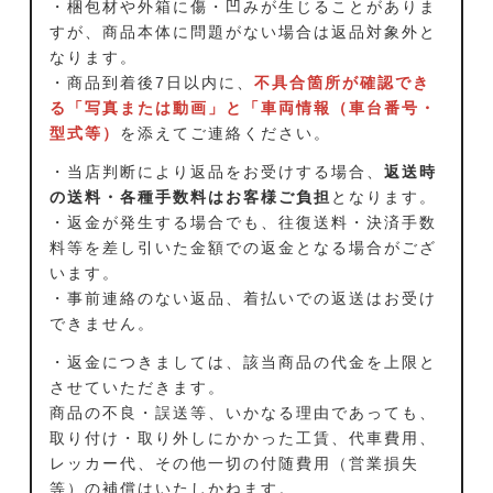
・梱包材や外箱に傷・凹みが生じることがありま
すが、商品本体に問題がない場合は返品対象外と
なります。
・商品到着後7日以内に、
不具合箇所が確認でき
る「写真または動画」と「車両情報（車台番号・
型式等）
を添えてご連絡ください。
・当店判断により返品をお受けする場合、
返送時
の送料・各種手数料はお客様ご負担
となります。
・返金が発生する場合でも、往復送料・決済手数
料等を差し引いた金額での返金となる場合がござ
います。
・事前連絡のない返品、着払いでの返送はお受け
できません。
・返金につきましては、該当商品の代金を上限と
させていただきます。
商品の不良・誤送等、いかなる理由であっても、
取り付け・取り外しにかかった工賃、代車費用、
レッカー代、その他一切の付随費用（営業損失
等）の補償はいたしかねます。