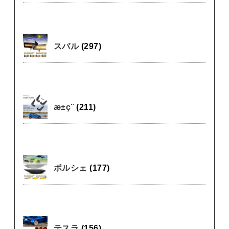
スバル
(297)
æ±ç¨
(211)
ポルシェ
(177)
テスラ
(156)