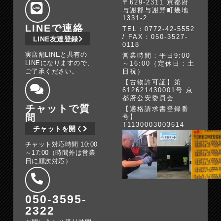
〒629-2311 京都府
与謝郡与謝野町幾地
1331-2
LINEで連絡
TEL：0772-42-5552
/ FAX：050-3527-
LINE友達登録
0118
実店舗LINEと共有の
営業時間：平日9:00
LINEになりますので、
～16:00（定休日：土
ご了承ください。
日祝）
【古物許可証】第
612621430001号 京
都府公安委員会
チャットで質
【適格請求書登録番
問
号】
T1130003003614
チャットを開く
チャット対応時間 10:00
～17:00（時間外は営業
日に順次対応）
050-3595-
2322