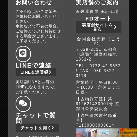
お問い合わせ
実店舗のご案内
ご不明な点やご要望等、
近畿運輸局 認証工場
お気軽にお問い合わせく
FDオート
ださい。
実店舗サイトを
車検などで不在の場合、
見る
ご連絡まで少しお待たせ
する場合がございます。
合同会社光夢（こう
ご了承ください。
む）
〒629-2311 京都府
与謝郡与謝野町幾地
1331-2
LINEで連絡
TEL：0772-42-5552
/ FAX：050-3527-
LINE友達登録
0118
実店舗LINEと共有の
営業時間：平日9:00
LINEになりますので、
～16:00（定休日：土
ご了承ください。
日祝）
【古物許可証】第
612621430001号 京
都府公安委員会
チャットで質
【適格請求書登録番
問
号】
T1130003003614
チャットを開く