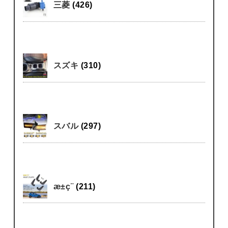
三菱
(426)
スズキ
(310)
スバル
(297)
æ±ç¨
(211)