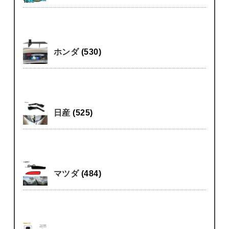
ホンダ
(530)
日産
(525)
マツダ
(484)