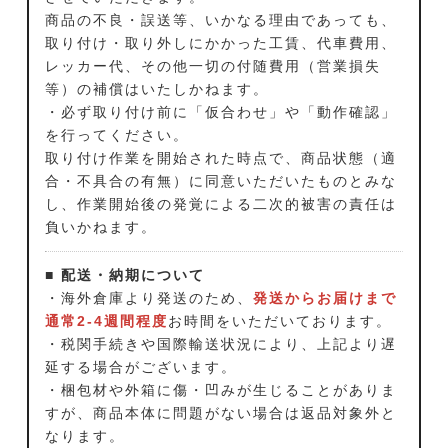
商品の不良・誤送等、いかなる理由であっても、
取り付け・取り外しにかかった工賃、代車費用、
レッカー代、その他一切の付随費用（営業損失
等）の補償はいたしかねます。
・必ず取り付け前に「仮合わせ」や「動作確認」
を行ってください。
取り付け作業を開始された時点で、商品状態（適
合・不具合の有無）に同意いただいたものとみな
し、作業開始後の発覚による二次的被害の責任は
負いかねます。
■ 配送・納期について
・海外倉庫より発送のため、
発送からお届けまで
通常2-4週間程度
お時間をいただいております。
・税関手続きや国際輸送状況により、上記より遅
延する場合がございます。
・梱包材や外箱に傷・凹みが生じることがありま
すが、商品本体に問題がない場合は返品対象外と
なります。