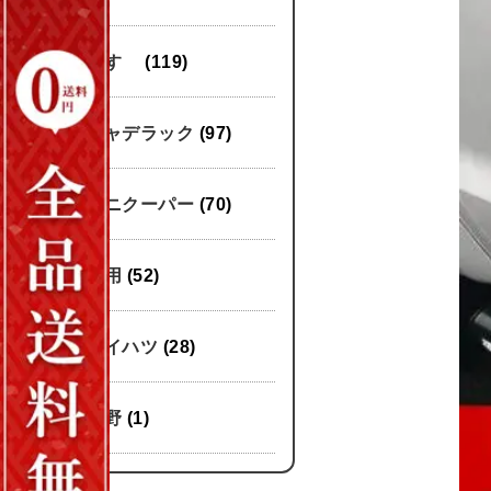
いすゞ
(119)
キャデラック
(97)
ミニクーパー
(70)
汎用
(52)
ダイハツ
(28)
日野
(1)