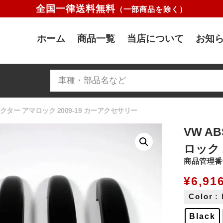
全国一律送料無料
（一部商品を除く）
ホーム
商品一覧
当店について
お知ら
クター アマロック 2009-19 カーアクセサリー
VW 
ロック 
商品管理番号
¥
6,91
Color
:
Black