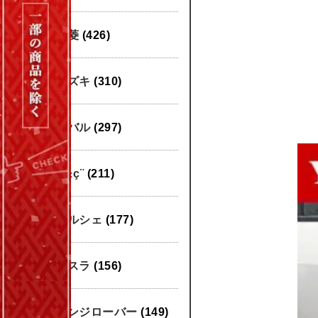
三菱
(426)
スズキ
(310)
スバル
(297)
æ±ç¨
(211)
ポルシェ
(177)
テスラ
(156)
レンジローバー
(149)