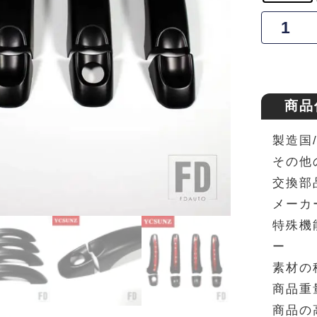
商品
製造国
その他の
交換部品
メーカー
特殊機能
ー
素材の
商品重量
商品の