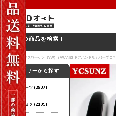
お探しの商品を検索！
ホーム
/
フォルクスワーゲン（VW）
/ VW ABS ドアハンドルカバープロテ
カテゴリーから探す
パーツ
(2807)
トヨタ
(2185)