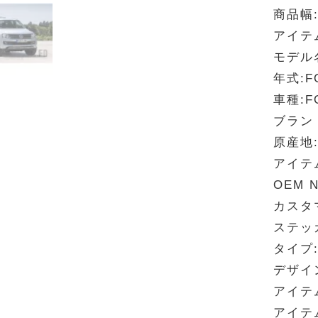
商品幅
アイテ
モデル名
年式:FO
車種:FO
ブランド
原産地
アイテ
OEM N
カスタ
ステッ
タイプ
デザイ
アイテ
アイテ