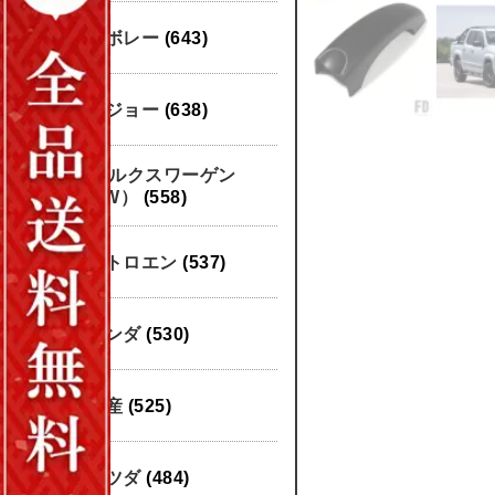
シボレー
(643)
プジョー
(638)
フォルクスワーゲン
（VW）
(558)
シトロエン
(537)
ホンダ
(530)
日産
(525)
マツダ
(484)