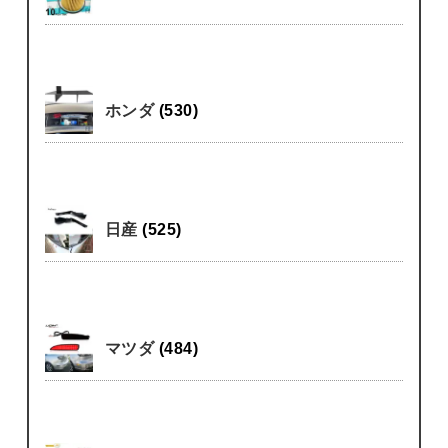
ホンダ
(530)
日産
(525)
マツダ
(484)