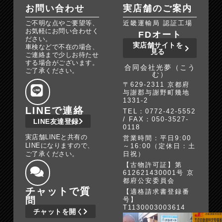
お問い合わせ
実店舗のご案内
ご不明な点やご要望等、
近畿運輸局 認証工場
お気軽にお問い合わせく
FDオート
ださい。
実店舗サイトを
車検などで不在の場合、
見る
ご連絡まで少しお待たせ
する場合がございます。
合同会社光夢（こう
ご了承ください。
む）
〒629-2311 京都府
与謝郡与謝野町幾地
1331-2
LINEで連絡
TEL：0772-42-5552
/ FAX：050-3527-
LINE友達登録
0118
実店舗LINEと共有の
営業時間：平日9:00
LINEになりますので、
～16:00（定休日：土
ご了承ください。
日祝）
【古物許可証】第
612621430001号 京
都府公安委員会
チャットで質
【適格請求書登録番
問
号】
T1130003003614
チャットを開く