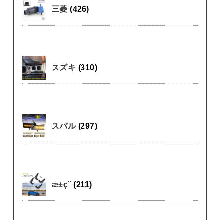
三菱
(426)
スズキ
(310)
スバル
(297)
æ±ç¨
(211)