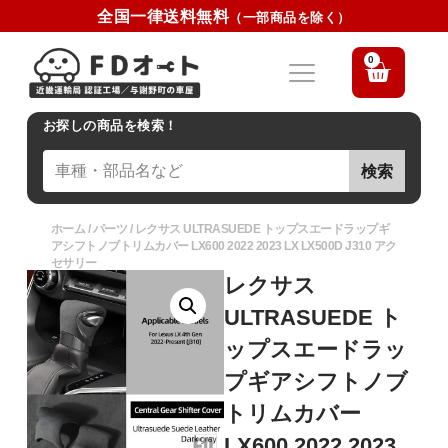
全国一律送料無料
（一部商品を除く）
0
お探しの商品を検索！
検索
ホーム
/
パーツ
/ レクサス ULTRASUEDE トップスエードラップギ
アシフトノブトリムカバー LX600 2022 2023 LX LX500D J310 アク
セサリー
レクサス
ULTRASUEDE ト
ップスエードラッ
プギアシフトノブ
トリムカバー
LX600 2022 2023