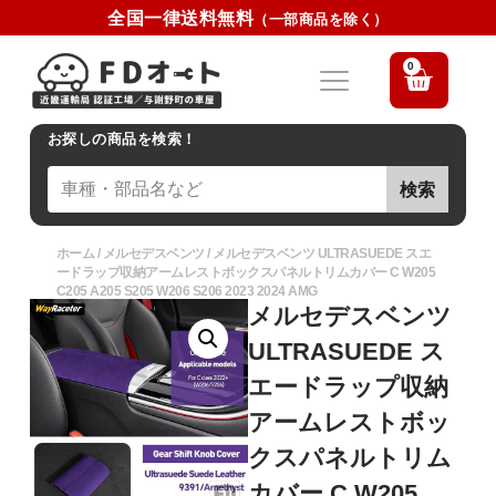
全国一律送料無料
（一部商品を除く）
0
お探しの商品を検索！
検索
ホーム
/
メルセデスベンツ
/ メルセデスベンツ ULTRASUEDE スエ
ードラップ収納アームレストボックスパネルトリムカバー C W205
C205 A205 S205 W206 S206 2023 2024 AMG
メルセデスベンツ
ULTRASUEDE ス
エードラップ収納
アームレストボッ
クスパネルトリム
カバー C W205