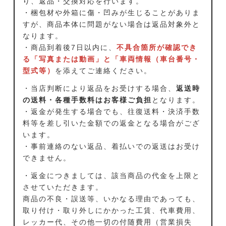
り、返品・交換対応を行います。
・梱包材や外箱に傷・凹みが生じることがありま
すが、商品本体に問題がない場合は返品対象外と
なります。
・商品到着後7日以内に、
不具合箇所が確認でき
る「写真または動画」と「車両情報（車台番号・
型式等）
を添えてご連絡ください。
・当店判断により返品をお受けする場合、
返送時
の送料・各種手数料はお客様ご負担
となります。
・返金が発生する場合でも、往復送料・決済手数
料等を差し引いた金額での返金となる場合がござ
います。
・事前連絡のない返品、着払いでの返送はお受け
できません。
・返金につきましては、該当商品の代金を上限と
させていただきます。
商品の不良・誤送等、いかなる理由であっても、
取り付け・取り外しにかかった工賃、代車費用、
レッカー代、その他一切の付随費用（営業損失