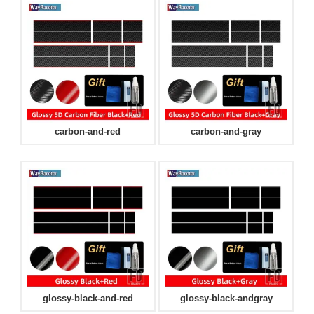
carbon-and-red
carbon-and-gray
glossy-black-and-red
glossy-black-andgray