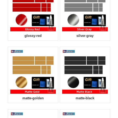
glossy-red
silver-gray
matte-golden
matte-black