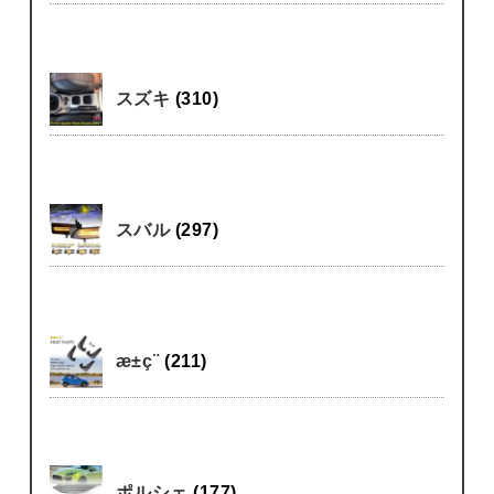
スズキ
(310)
スバル
(297)
æ±ç¨
(211)
ポルシェ
(177)