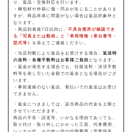
り、返品・交換対応を行います。
・梱包材や外箱に傷・凹みが生じることがありま
すが、商品本体に問題がない場合は返品対象外と
なります。
・商品到着後7日以内に、
不具合箇所が確認でき
る「写真または動画」と「車両情報（車台番号・
型式等）
を添えてご連絡ください。
・当店判断により返品をお受けする場合、
返送時
の送料・各種手数料はお客様ご負担
となります。
・返金が発生する場合でも、往復送料・決済手数
料等を差し引いた金額での返金となる場合がござ
います。
・事前連絡のない返品、着払いでの返送はお受け
できません。
・返金につきましては、該当商品の代金を上限と
させていただきます。
商品の不良・誤送等、いかなる理由であっても、
取り付け・取り外しにかかった工賃、代車費用、
レッカー代、その他一切の付随費用（営業損失