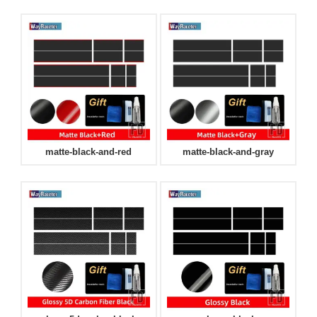
matte-black-and-red
matte-black-and-gray