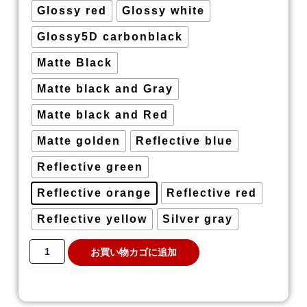
Glossy red
Glossy white
キャデラック
(97)
Glossy5D carbonblack
Matte Black
Matte black and Gray
ミニクーパー
(70)
Matte black and Red
Matte golden
Reflective blue
Reflective green
汎用
(52)
Reflective orange
Reflective red
Reflective yellow
Silver gray
お買い物カゴに追加
ダイハツ
(28)