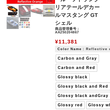
リアテールデカー
ルマスタング GT
シェル
商品管理番号：
AA250204867
¥
11,381
Color Name
: Reflective
Carbon and Gray
Carbon and Red
Glossy black
Glossy black and Red
Glossy black andGray
Glossy red
Glossy w