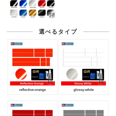
選べるタイプ
reflective-orange
glossy-white