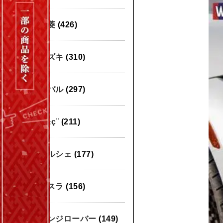
三菱
(426)
スズキ
(310)
スバル
(297)
æ±ç¨
(211)
ポルシェ
(177)
テスラ
(156)
レンジローバー
(149)