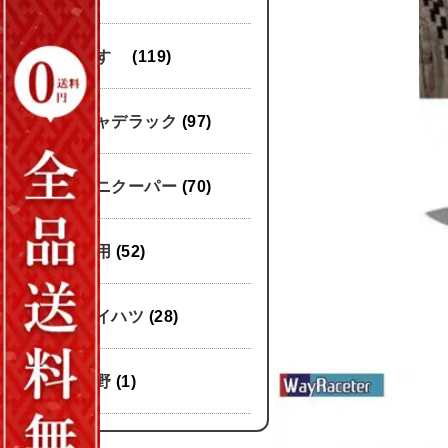
いすゞ
(119)
キャデラック
(97)
ミニクーパー
(70)
汎用
(52)
ダイハツ
(28)
日野
(1)