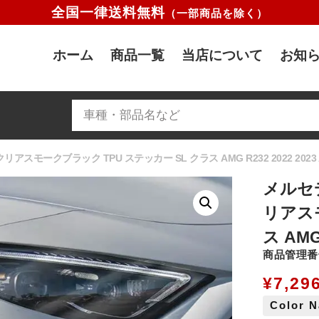
全国一律送料無料
（一部商品を除く）
ホーム
商品一覧
当店について
お知ら
モークブラック TPU ステッカー SL クラス AMG R232 2022 2023 A
メルセ
リアスモ
ス AMG
商品管理番号
¥
7,29
Color 