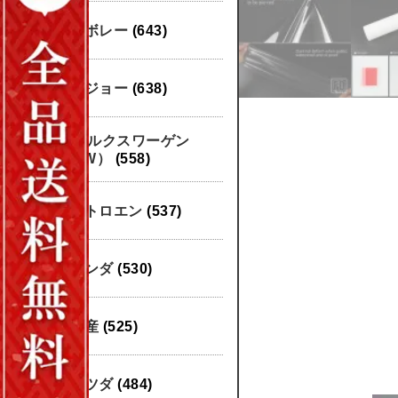
シボレー
(643)
プジョー
(638)
フォルクスワーゲン
（VW）
(558)
シトロエン
(537)
ホンダ
(530)
日産
(525)
マツダ
(484)