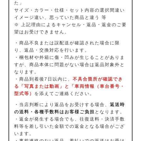
た」
サイズ・カラー・仕様・セット内容の選択間違い
イメージ違い、思っていた商品と違う 等
※ 上記理由によるキャンセル・返品・返金のご要
望はお受けできません。
・商品不良または誤配送が確認された場合に限
り、返品・交換対応を行います。
・梱包材や外箱に傷・凹みが生じることがありま
すが、商品本体に問題がない場合は返品対象外と
なります。
・商品到着後7日以内に、
不具合箇所が確認でき
る「写真または動画」と「車両情報（車台番号・
型式等）
を添えてご連絡ください。
・当店判断により返品をお受けする場合、
返送時
の送料・各種手数料はお客様ご負担
となります。
・返金が発生する場合でも、往復送料・決済手数
料等を差し引いた金額での返金となる場合がござ
います。
・事前連絡のない返品、着払いでの返送はお受け