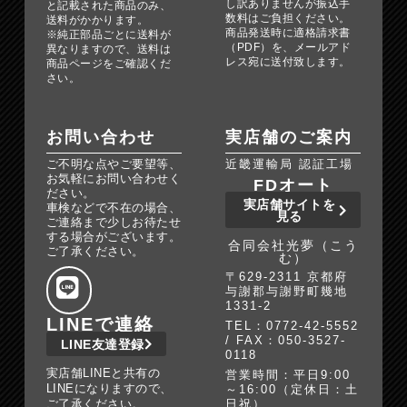
し訳ありませんが振込手
と記載された商品のみ、
数料はご負担ください。
送料がかかります。
商品発送時に適格請求書
※純正部品ごとに送料が
（PDF）を、メールアド
異なりますので、送料は
レス宛に送付致します。
商品ページをご確認くだ
さい。
お問い合わせ
実店舗のご案内
ご不明な点やご要望等、
近畿運輸局 認証工場
お気軽にお問い合わせく
FDオート
ださい。
実店舗サイトを
車検などで不在の場合、
見る
ご連絡まで少しお待たせ
する場合がございます。
合同会社光夢（こう
ご了承ください。
む）
〒629-2311 京都府
与謝郡与謝野町幾地
1331-2
LINEで連絡
TEL：0772-42-5552
/ FAX：050-3527-
LINE友達登録
0118
実店舗LINEと共有の
営業時間：平日9:00
LINEになりますので、
～16:00（定休日：土
ご了承ください。
日祝）