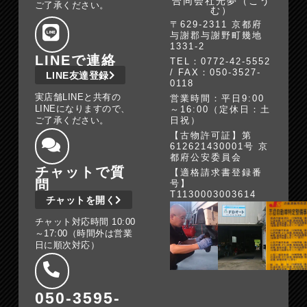
合同会社光夢（こう
ご了承ください。
む）
〒629-2311 京都府
与謝郡与謝野町幾地
1331-2
LINEで連絡
TEL：0772-42-5552
/ FAX：050-3527-
LINE友達登録
0118
実店舗LINEと共有の
営業時間：平日9:00
LINEになりますので、
～16:00（定休日：土
ご了承ください。
日祝）
【古物許可証】第
612621430001号 京
都府公安委員会
チャットで質
【適格請求書登録番
問
号】
T1130003003614
チャットを開く
チャット対応時間 10:00
～17:00（時間外は営業
日に順次対応）
050-3595-