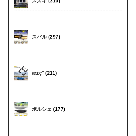
スズキ
(310)
スバル
(297)
æ±ç¨
(211)
ポルシェ
(177)