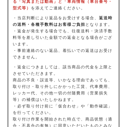
る「写真または動画」と「車両情報（車台番号・
型式等）
を添えてご連絡ください。
・当店判断により返品をお受けする場合、
返送時
の送料・各種手数料はお客様ご負担
となります。
・返金が発生する場合でも、往復送料・決済手数
料等を差し引いた金額での返金となる場合がござ
います。
・事前連絡のない返品、着払いでの返送はお受け
できません。
・返金につきましては、該当商品の代金を上限と
させていただきます。
商品の不良・誤送等、いかなる理由であっても、
取り付け・取り外しにかかった工賃、代車費用、
レッカー代、その他一切の付随費用（営業損失
等）の補償はいたしかねます。
・必ず取り付け前に「仮合わせ」や「動作確認」
を行ってください。
取り付け作業を開始された時点で、商品状態（適
合・不具合の有無）に同意いただいたものとみな