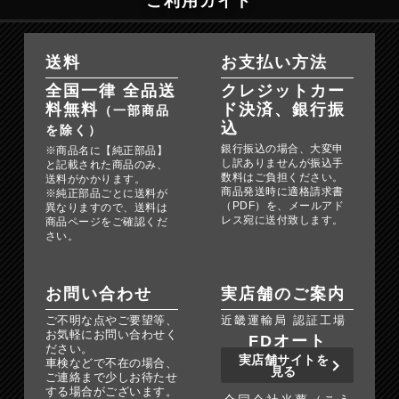
ご利用ガイド
送料
お支払い方法
全国一律 全品送
クレジットカー
料無料
ド決済、銀行振
（一部商品
込
を除く）
銀行振込の場合、大変申
※商品名に【純正部品】
し訳ありませんが振込手
と記載された商品のみ、
数料はご負担ください。
送料がかかります。
商品発送時に適格請求書
※純正部品ごとに送料が
（PDF）を、メールアド
異なりますので、送料は
レス宛に送付致します。
商品ページをご確認くだ
さい。
お問い合わせ
実店舗のご案内
ご不明な点やご要望等、
近畿運輸局 認証工場
お気軽にお問い合わせく
FDオート
ださい。
実店舗サイトを
車検などで不在の場合、
見る
ご連絡まで少しお待たせ
する場合がございます。