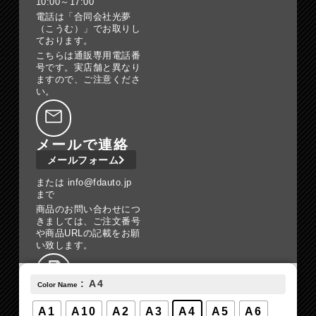
10:00～17:00
電話は「合同会社光夢
（こうむ）」でお取りし
ております。
こちらは通販専用電話番
号です。実店舗と異なり
ますので、ご注意くださ
い。
メールで連絡
メールフォーム
または info@fdauto.jp
まで
商品のお問い合わせにつ
きましては、ご注文番号
や商品URLの記載をお願
い致します。
: A4
Color Name
050-3527-
0118
A1
A10
A2
A3
A4
A5
A6