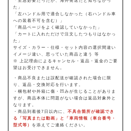
「至急必要だったが、海外発送だと知らなかっ
た」
「左ハンドル用で適合しなかった（右ハンドル車
への装着不可を含む）」
「商品ページをよく確認していなかった」
「カートに入れただけで注文したつもりはなかっ
た」
サイズ・カラー・仕様・セット内容の選択間違い
イメージ違い、思っていた商品と違う 等
※ 上記理由によるキャンセル・返品・返金のご要
望はお受けできません。
・商品不良または誤配送が確認された場合に限
り、返品・交換対応を行います。
・梱包材や外箱に傷・凹みが生じることがありま
すが、商品本体に問題がない場合は返品対象外と
なります。
・商品到着後7日以内に、
不具合箇所が確認でき
る「写真または動画」と「車両情報（車台番号・
型式等）
を添えてご連絡ください。