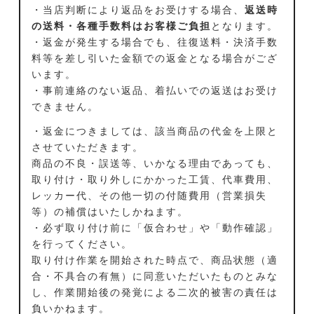
・当店判断により返品をお受けする場合、
返送時
の送料・各種手数料はお客様ご負担
となります。
・返金が発生する場合でも、往復送料・決済手数
料等を差し引いた金額での返金となる場合がござ
います。
・事前連絡のない返品、着払いでの返送はお受け
できません。
・返金につきましては、該当商品の代金を上限と
させていただきます。
商品の不良・誤送等、いかなる理由であっても、
取り付け・取り外しにかかった工賃、代車費用、
レッカー代、その他一切の付随費用（営業損失
等）の補償はいたしかねます。
・必ず取り付け前に「仮合わせ」や「動作確認」
を行ってください。
取り付け作業を開始された時点で、商品状態（適
合・不具合の有無）に同意いただいたものとみな
し、作業開始後の発覚による二次的被害の責任は
負いかねます。