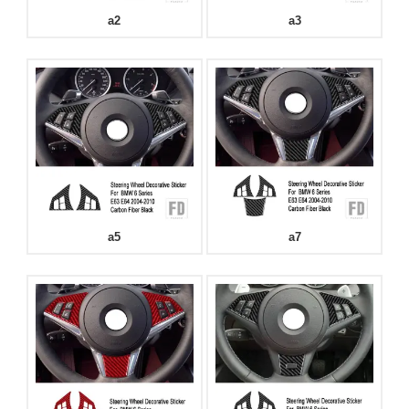
a2
a3
a5
a7