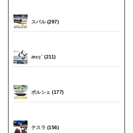
スバル
(297)
æ±ç¨
(211)
ポルシェ
(177)
テスラ
(156)