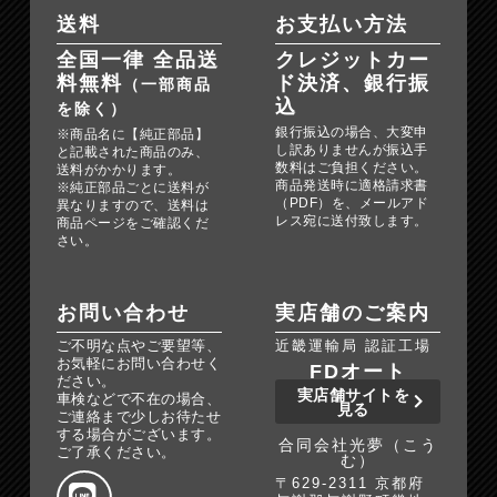
送料
お支払い方法
全国一律 全品送
クレジットカー
料無料
ド決済、銀行振
（一部商品
込
を除く）
銀行振込の場合、大変申
※商品名に【純正部品】
し訳ありませんが振込手
と記載された商品のみ、
数料はご負担ください。
送料がかかります。
商品発送時に適格請求書
※純正部品ごとに送料が
（PDF）を、メールアド
異なりますので、送料は
レス宛に送付致します。
商品ページをご確認くだ
さい。
お問い合わせ
実店舗のご案内
ご不明な点やご要望等、
近畿運輸局 認証工場
お気軽にお問い合わせく
FDオート
ださい。
実店舗サイトを
車検などで不在の場合、
見る
ご連絡まで少しお待たせ
する場合がございます。
合同会社光夢（こう
ご了承ください。
む）
〒629-2311 京都府