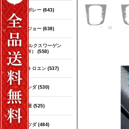
シボレー
(643)
プジョー
(638)
フォルクスワーゲン
（VW）
(558)
シトロエン
(537)
ホンダ
(530)
日産
(525)
マツダ
(484)