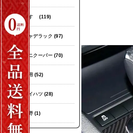
いすゞ
(119)
キャデラック
(97)
ミニクーパー
(70)
汎用
(52)
ダイハツ
(28)
日野
(1)