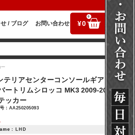
0
¥
0
せ / ブログ
お問い合わせ
検索
カー
インテリアセンターコンソールギアシフトパ
ートリムシロッコ MK3 2009-2016 カー
テッカー
：AA250205093
1
Name
: LHD