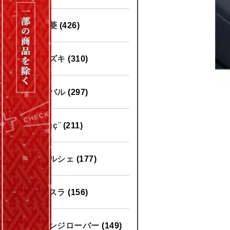
三菱
(426)
スズキ
(310)
スバル
(297)
æ±ç¨
(211)
ポルシェ
(177)
テスラ
(156)
レンジローバー
(149)