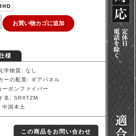
RHD
お買い物カゴに追加
仕様
化学物質: なし
カーの配置: ギアパネル
 カーボンファイバー
名: SRXTZM
: 中国本土
この商品をお問い合わせ