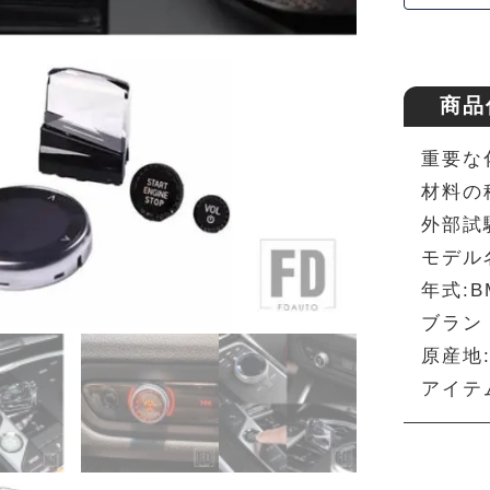
商品
重要な
材料の種
外部試
モデル名
年式:BM
ブランド
原産地
アイテ