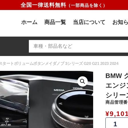
全国一律送料無料
（一部商品を除く）
ホーム
商品一覧
当店について
お知ら
トボリュームボタンメイダノブ 3シリーズ G20 G21 2023 2024
BMW
エンジ
シリーズ 
商品管理番号
¥
9,10