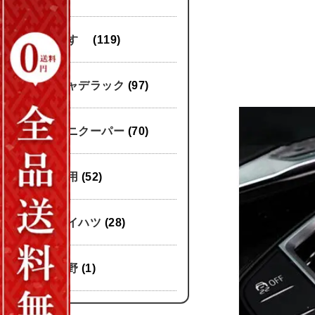
いすゞ
(119)
キャデラック
(97)
ミニクーパー
(70)
汎用
(52)
ダイハツ
(28)
日野
(1)