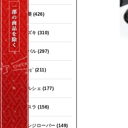
三菱
(426)
スズキ
(310)
スバル
(297)
æ±ç¨
(211)
ポルシェ
(177)
テスラ
(156)
レンジローバー
(149)