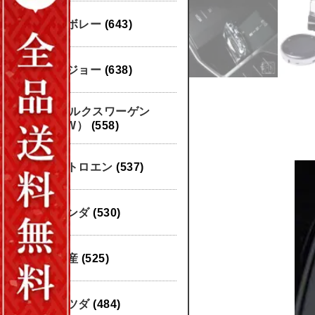
シボレー
(643)
プジョー
(638)
フォルクスワーゲン
（VW）
(558)
シトロエン
(537)
ホンダ
(530)
日産
(525)
マツダ
(484)