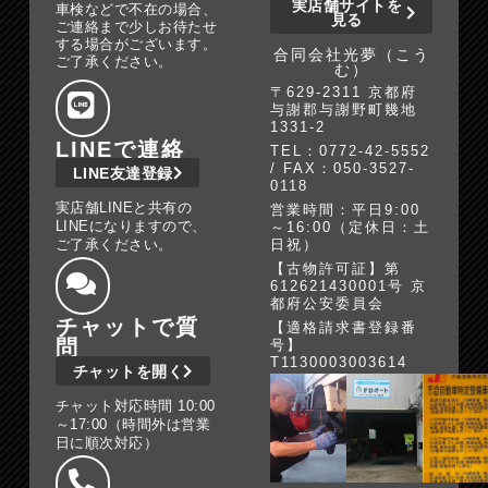
実店舗サイトを
車検などで不在の場合、
見る
ご連絡まで少しお待たせ
する場合がございます。
合同会社光夢（こう
ご了承ください。
む）
〒629-2311 京都府
与謝郡与謝野町幾地
1331-2
LINEで連絡
TEL：0772-42-5552
/ FAX：050-3527-
LINE友達登録
0118
実店舗LINEと共有の
営業時間：平日9:00
LINEになりますので、
～16:00（定休日：土
ご了承ください。
日祝）
【古物許可証】第
612621430001号 京
都府公安委員会
チャットで質
【適格請求書登録番
問
号】
T1130003003614
チャットを開く
チャット対応時間 10:00
～17:00（時間外は営業
日に順次対応）