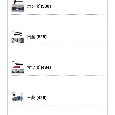
ホンダ
(530)
日産
(525)
マツダ
(484)
三菱
(426)