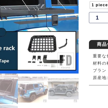
1 piece
商品
重要な
材料の
ブランド
原産地