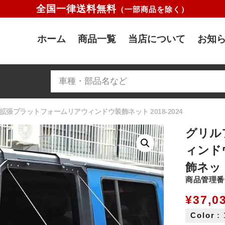
全国一律送料無料
（一部商品を除く）
ホーム
商品一覧
当店について
お知ら
ウ拡張プラットフォームリアウィンドウ装飾ネット 2018-2024
グリルフ
ィンド
飾ネット 
商品管理番号
¥
37,0
Color
: