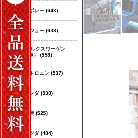
シボレー
(643)
プジョー
(638)
フォルクスワーゲン
（VW）
(558)
シトロエン
(537)
ホンダ
(530)
日産
(525)
マツダ
(484)