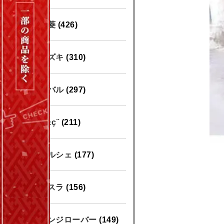
三菱
(426)
スズキ
(310)
スバル
(297)
æ±ç¨
(211)
ポルシェ
(177)
テスラ
(156)
レンジローバー
(149)