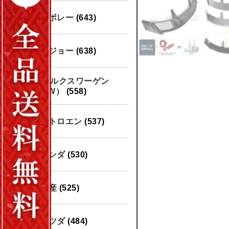
シボレー
(643)
プジョー
(638)
フォルクスワーゲン
（VW）
(558)
シトロエン
(537)
ホンダ
(530)
日産
(525)
マツダ
(484)