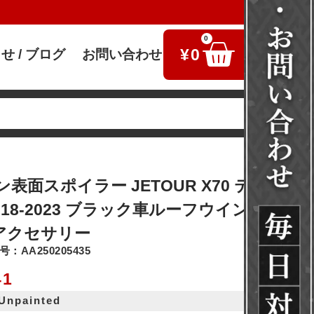
0
¥
0
せ / ブログ
お問い合わせ
検索
表面スポイラー JETOUR X70 テールフ
018-2023 ブラック車ルーフウイングタイ
 アクセサリー
：AA250205435
41
 Unpainted