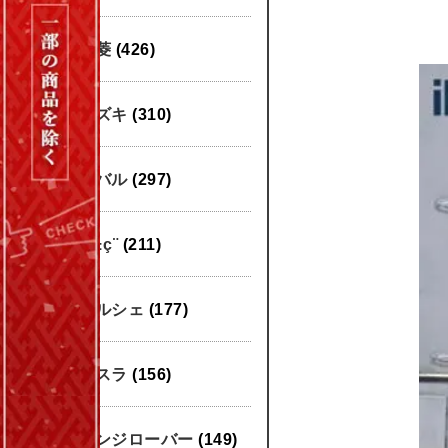
三菱
(426)
スズキ
(310)
スバル
(297)
æ±ç¨
(211)
ポルシェ
(177)
テスラ
(156)
レンジローバー
(149)