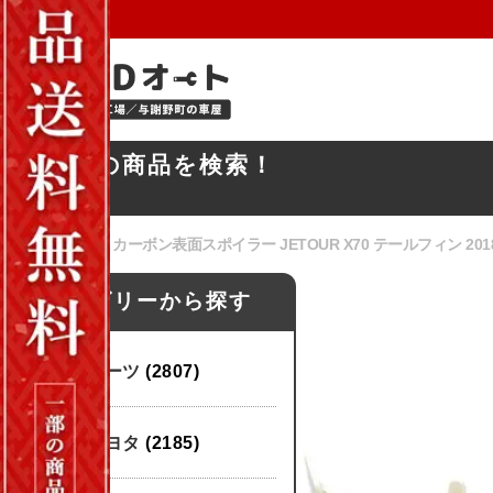
お探しの商品を検索！
ホーム
/
パーツ
/ カーボン表面スポイラー JETOUR X70 テールフィン 2
カテゴリーから探す
パーツ
(2807)
トヨタ
(2185)