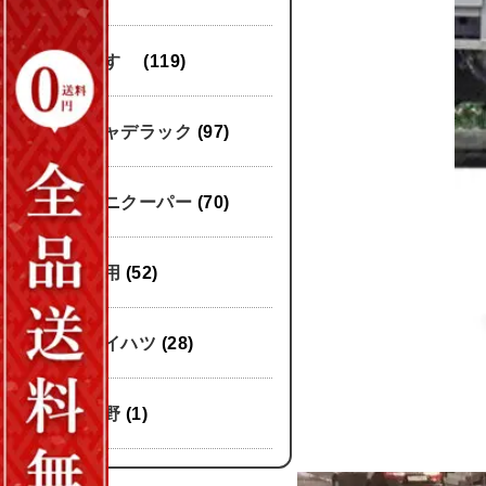
いすゞ
(119)
キャデラック
(97)
ミニクーパー
(70)
汎用
(52)
ダイハツ
(28)
日野
(1)