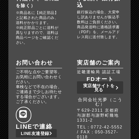
込
を除く）
銀行振込の場合、大変申
※商品名に【純正部品】
し訳ありませんが振込手
と記載された商品のみ、
数料はご負担ください。
送料がかかります。
商品発送時に適格請求書
※純正部品ごとに送料が
（PDF）を、メールアド
異なりますので、送料は
レス宛に送付致します。
商品ページをご確認くだ
さい。
お問い合わせ
実店舗のご案内
ご不明な点やご要望等、
近畿運輸局 認証工場
お気軽にお問い合わせく
FDオート
ださい。
実店舗サイトを
車検などで不在の場合、
見る
ご連絡まで少しお待たせ
する場合がございます。
合同会社光夢（こう
ご了承ください。
む）
〒629-2311 京都府
与謝郡与謝野町幾地
1331-2
LINEで連絡
TEL：0772-42-5552
/ FAX：050-3527-
LINE友達登録
0118