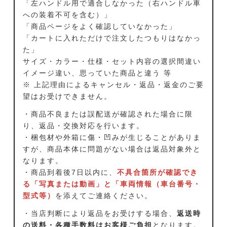
「左ハンドル用で適合しなかった（右ハンドル車
への装着不可を含む）」
「商品ページをよく確認していなかった」
「カートに入れただけで注文したつもりはなかっ
た」
サイズ・カラー・仕様・セット内容の選択間違い
イメージ違い、思っていた商品と違う 等
※ 上記理由によるキャンセル・返品・返金のご要
望はお受けできません。
・商品不良または誤配送が確認された場合に限
り、返品・交換対応を行います。
・梱包材や外箱に傷・凹みが生じることがありま
すが、商品本体に問題がない場合は返品対象外と
なります。
・商品到着後7日以内に、
不具合箇所が確認でき
る「写真または動画」と「車両情報（車台番号・
型式等）
を添えてご連絡ください。
・当店判断により返品をお受けする場合、
返送時
の送料・各種手数料はお客様ご負担
となります。