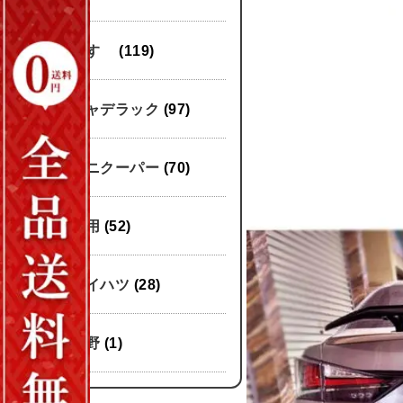
いすゞ
(119)
キャデラック
(97)
ミニクーパー
(70)
汎用
(52)
ダイハツ
(28)
日野
(1)