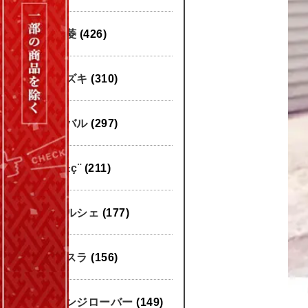
三菱
(426)
スズキ
(310)
スバル
(297)
æ±ç¨
(211)
ポルシェ
(177)
テスラ
(156)
レンジローバー
(149)