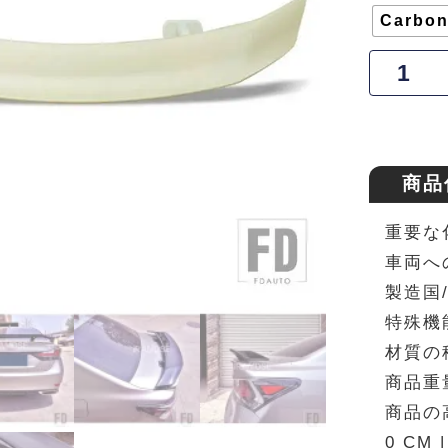
Carbon
商品
重要な
車両へ
製造国/
特殊機
材質の
商品重量
商品の高さ
0 CM 