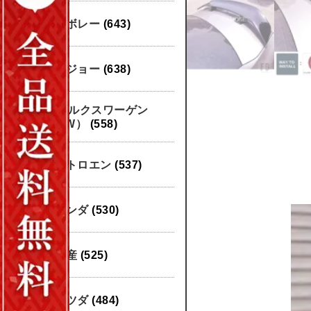
シボレー
(643)
プジョー
(638)
フォルクスワーゲン
（VW）
(558)
シトロエン
(537)
ホンダ
(530)
日産
(525)
マツダ
(484)