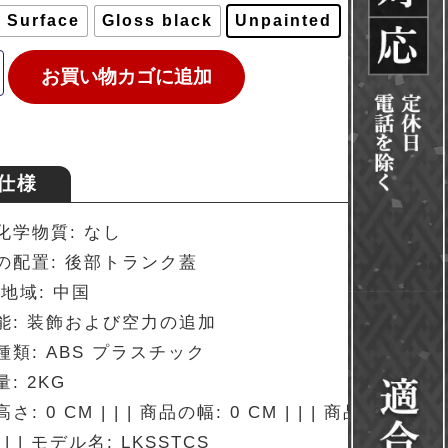
 Surface
Gloss black
Unpainted
お買い物カゴに追加
仕様
化学物質: なし
の配置: 後部トランク蓋
地域: 中国
能: 装飾および空力の追加
種類: ABS プラスチック
: 2KG
: 0 CM | | | 商品の幅: 0 CM | | | 商品の長さ:
| | | モデル名: LKSSTCS