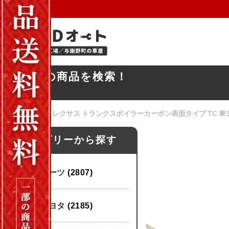
お探しの商品を検索！
ホーム
/
パーツ
/ レクサス トランクスポイラーカーボン表面タイプ TC 車テールアク
カテゴリーから探す
パーツ
(2807)
トヨタ
(2185)